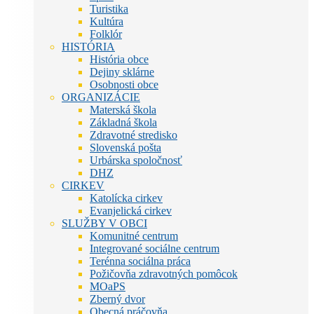
Turistika
Kultúra
Folklór
HISTÓRIA
História obce
Dejiny sklárne
Osobnosti obce
ORGANIZÁCIE
Materská škola
Základná škola
Zdravotné stredisko
Slovenská pošta
Urbárska spoločnosť
DHZ
CIRKEV
Katolícka cirkev
Evanjelická cirkev
SLUŽBY V OBCI
Komunitné centrum
Integrované sociálne centrum
Terénna sociálna práca
Požičovňa zdravotných pomôcok
MOaPS
Zberný dvor
Obecná práčovňa