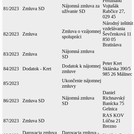
Ferdinand
Nájomná zmluva za
Vojtašák
81/2023
Zmluva SD
užívanie SD
Rabčice 27,
029 45
Národný inštitút
vzdelávania
Zmluva o vzájomnej
82/2023
Zmluva
Ševčenková 11
spolupráci
850 05
Bratislava
Nájomná zmluva
83/2023
Zmluva
SD
Peter Kret
Dodatok k nájomnej
84/2023
Dodatok - Kret
Sklárska 390/5
zmluve
985 26 Málinec
Ukončenie nájomnej
85/2023
zmluvy
Daniel
Nájomná zmluva
Richnavský
86/2023
Zmluva SD
SD
Banícka 75
Gelnica
RAS KOV
87/2023
Zmluva SD
Lúčna 21
Brezno
Darovacia zmluva
Darovacia zmluva -