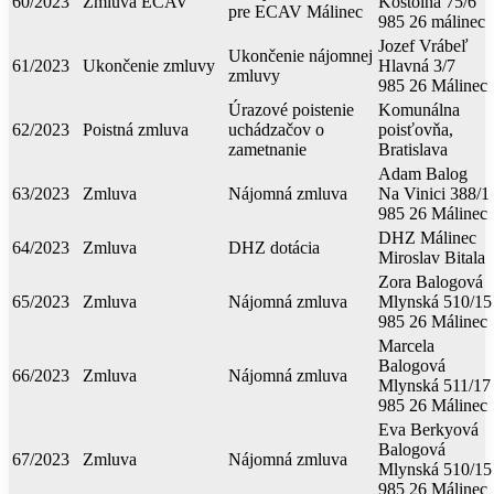
60/2023
Zmluva ECAV
Kostolná 75/6
pre ECAV Málinec
985 26 málinec
Jozef Vrábeľ
Ukončenie nájomnej
61/2023
Ukončenie zmluvy
Hlavná 3/7
zmluvy
985 26 Málinec
Úrazové poistenie
Komunálna
62/2023
Poistná zmluva
uchádzačov o
poisťovňa,
zametnanie
Bratislava
Adam Balog
63/2023
Zmluva
Nájomná zmluva
Na Vinici 388/1
985 26 Málinec
DHZ Málinec
64/2023
Zmluva
DHZ dotácia
Miroslav Bitala
Zora Balogová
65/2023
Zmluva
Nájomná zmluva
Mlynská 510/15
985 26 Málinec
Marcela
Balogová
66/2023
Zmluva
Nájomná zmluva
Mlynská 511/17
985 26 Málinec
Eva Berkyová
Balogová
67/2023
Zmluva
Nájomná zmluva
Mlynská 510/15
985 26 Málinec