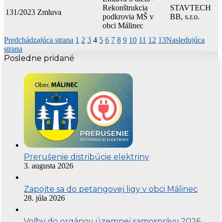
Rekonštrukcia
STAVTECH
131/2023
Zmluva
podkrovia MŠ v
BB, s.r.o.
obci Málinec
Predchádzajúca strana
1
2
3
4
5
6
7
8
9
10
11
12
13
Nasledujúca
strana
Posledne pridané
Prerušenie distribúcie elektriny
3. augusta 2026
Zapojte sa do petangovej ligy v obci Málinec
28. júla 2026
Voľby do orgánov územnej samosprávy 2026