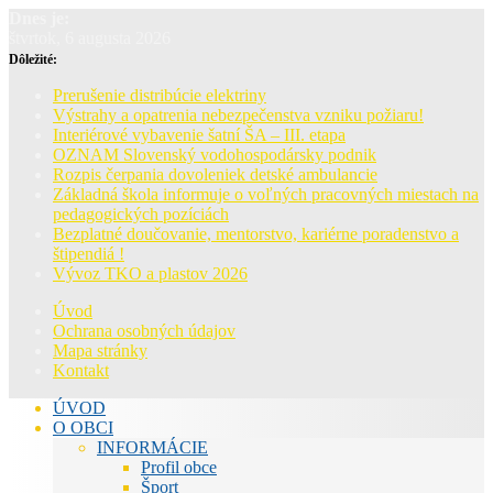
Dnes je:
štvrtok, 6 augusta 2026
Dôležité:
Prerušenie distribúcie elektriny
Výstrahy a opatrenia nebezpečenstva vzniku požiaru!
Interiérové vybavenie šatní ŠA – III. etapa
OZNAM Slovenský vodohospodársky podnik
Rozpis čerpania dovoleniek detské ambulancie
Základná škola informuje o voľných pracovných miestach na
pedagogických pozíciách
Bezplatné doučovanie, mentorstvo, kariérne poradenstvo a
štipendiá !
Vývoz TKO a plastov 2026
Úvod
Ochrana osobných údajov
Mapa stránky
Kontakt
ÚVOD
O OBCI
INFORMÁCIE
Profil obce
Šport