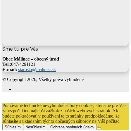
Sme tu pre Vás
Obec Málinec – obecný úrad
Tel.:
047/4291121
E-mail:
starosta@malinec.sk
© Copyright 2026, Všetky práva vyhradené
Facebook
Back
to
Používame technické nevyhnutné súbory cookies, aby sme pre Vás
top
zabezpečili ten najlepší zážitok z našich webových stránok. Ak
button
budete pokračovať v používaní tejto stránky predpokladáme, že
súhlasíte s ukladaním týchto dočasných súborov na Váš počítač.
Súhlasím
Nesúhlasím
Ochrana osobných údajov