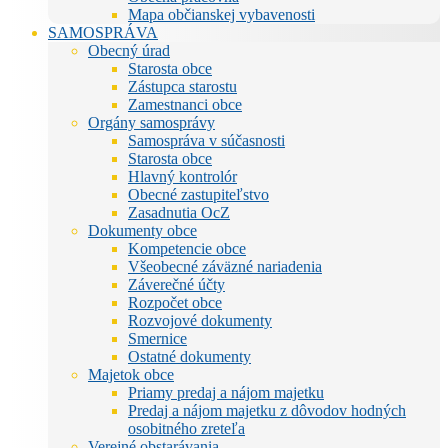
Mapa občianskej vybavenosti
SAMOSPRÁVA
Obecný úrad
Starosta obce
Zástupca starostu
Zamestnanci obce
Orgány samosprávy
Samospráva v súčasnosti
Starosta obce
Hlavný kontrolór
Obecné zastupiteľstvo
Zasadnutia OcZ
Dokumenty obce
Kompetencie obce
Všeobecné záväzné nariadenia
Záverečné účty
Rozpočet obce
Rozvojové dokumenty
Smernice
Ostatné dokumenty
Majetok obce
Priamy predaj a nájom majetku
Predaj a nájom majetku z dôvodov hodných
osobitného zreteľa
Verejné obstarávania