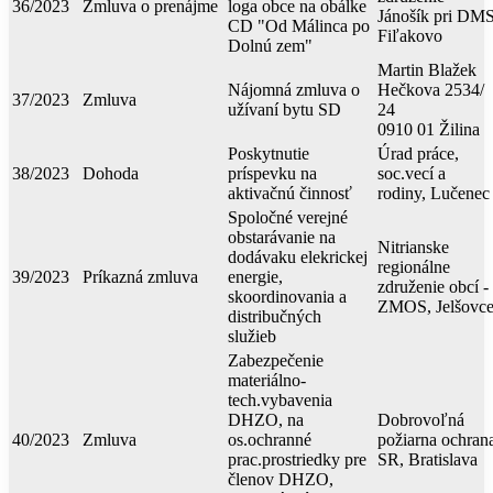
36/2023
Zmluva o prenájme
loga obce na obálke
Jánošík pri DM
CD "Od Málinca po
Fiľakovo
Dolnú zem"
Martin Blažek
Nájomná zmluva o
Hečkova 2534/
37/2023
Zmluva
užívaní bytu SD
24
0910 01 Žilina
Poskytnutie
Úrad práce,
38/2023
Dohoda
príspevku na
soc.vecí a
aktivačnú činnosť
rodiny, Lučenec
Spoločné verejné
obstarávanie na
Nitrianske
dodávaku elekrickej
regionálne
39/2023
Príkazná zmluva
energie,
združenie obcí -
skoordinovania a
ZMOS, Jelšovc
distribučných
služieb
Zabezpečenie
materiálno-
tech.vybavenia
DHZO, na
Dobrovoľná
40/2023
Zmluva
os.ochranné
požiarna ochran
prac.prostriedky pre
SR, Bratislava
členov DHZO,