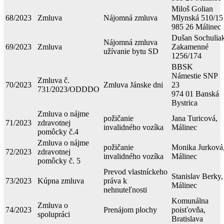
Miloš Golian
68/2023
Zmluva
Nájomná zmluva
Mlynská 510/15
985 26 Málinec
Dušan Sochulia
Nájomná zmluva
69/2023
Zmluva
Zakamenné
užívanie bytu SD
1256/174
BBSK
Námestie SNP
Zmluva č.
70/2023
Zmluva Jánske dni
23
731/2023/ODDDO
974 01 Banská
Bystrica
Zmluva o nájme
požičanie
Jana Turicová,
71/2023
zdravotnej
invalidného vozíka
Málinec
pomôcky č.4
Zmluva o nájme
požičanie
Monika Jurková
72/2023
zdravotnej
invalidného vozíka
Málinec
pomôcky č. 5
Prevod vlastníckeho
Stanislav Berky,
73/2023
Kúpna zmluva
práva k
Málinec
nehnuteľnosti
Komunálna
Zmluva o
74/2023
Prenájom plochy
poisťovňa,
spolupráci
Bratislava