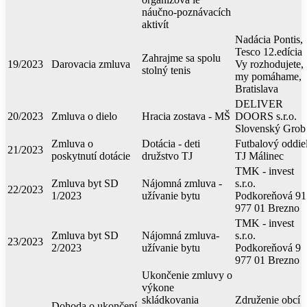
náučno-poznávacích
aktivít
Nadácia Pontis,
Tesco 12.edícia
Zahrajme sa spolu
19/2023
Darovacia zmluva
Vy rozhodujete,
stolný tenis
my pomáhame,
Bratislava
DELIVER
20/2023
Zmluva o dielo
Hracia zostava - MŠ
DOORS s.r.o.
Slovenský Grob
Zmluva o
Dotácia - deti
Futbalový oddie
21/2023
poskytnutí dotácie
družstvo TJ
TJ Málinec
TMK - invest
Zmluva byt SD
Nájomná zmluva -
s.r.o.
22/2023
1/2023
užívanie bytu
Podkoreňová 91
977 01 Brezno
TMK - invest
Zmluva byt SD
Nájomná zmluva-
s.r.o.
23/2023
2/2023
užívanie bytu
Podkoreňová 9
977 01 Brezno
Ukončenie zmluvy o
výkone
skládkovania
Združenie obcí
Dohoda o ukončení