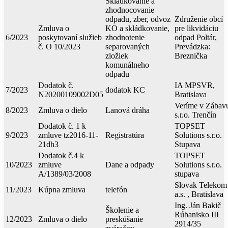
Skládkovanie a
zhodnocovanie
odpadu, zber, odvoz
Združenie obcí
Zmluva o
KO a skládkovanie,
pre likvidáciu
6/2023
poskytovaní služieb
zhodnotenie
odpad Poltár,
č. O 10/2023
separovaných
Prevádzka:
zložiek
Breznička
komunálneho
odpadu
Dodatok č.
IA MPSVR,
7/2023
dodatok KC
N20200109002D05
Bratislava
Veríme v Zábav
8/2023
Zmluva o dielo
Lanová dráha
s.r.o. Trenčín
Dodatok č. 1 k
TOPSET
9/2023
zmluve tz2016-11-
Registratúra
Solutions s.r.o.
21dh3
Stupava
Dodatok č.4 k
TOPSET
10/2023
zmluve
Dane a odpady
Solutions s.r.o.
A/1389/03/2008
stupava
Slovak Telekom
11/2023
Kúpna zmluva
telefón
a.s. , Bratislava
Ing. Ján Bakič
Školenie a
Rúbanisko III
12/2023
Zmluva o dielo
preskúšanie
2914/35