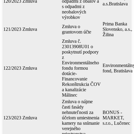
120/2023
Zmluva
odpadmi z obalov a
a.s.Bratislava
s odpadmi z
neobalových
výrobkov
Prima Banka
Zmluva o
121/2023
Zmluva
Slovensko, a.s.,
grantovom účte
Žilina
Zmluva č.
23013908U01 o
poskytnutí podpory
z
Environmentálneho
Environmentáln
122/2023
Zmluva
fondu formou
fond, Bratislava
dotácie-
Financovanie
Rekonštrukcia ČOV
a kanalizácie
Málinec
Zmluva o nájme
časti fasády
nehnuteľnosti za
BONUS -
123/2023
Zmluva
účelom umiestnenia
MARKET,
kamery na snímanie
s.r.o., Lučenec
verejného
priestranstva