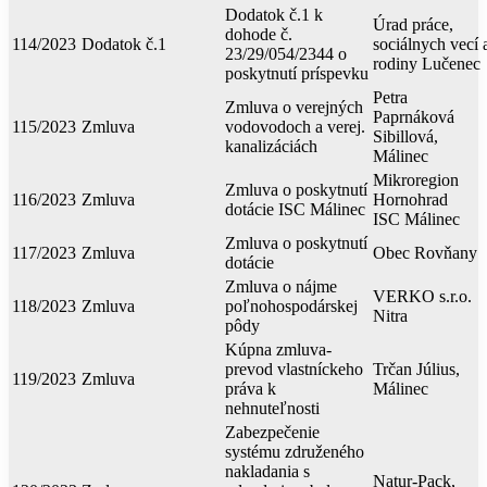
Dodatok č.1 k
Úrad práce,
dohode č.
114/2023
Dodatok č.1
sociálnych vecí 
23/29/054/2344 o
rodiny Lučenec
poskytnutí príspevku
Petra
Zmluva o verejných
Paprnáková
115/2023
Zmluva
vodovodoch a verej.
Sibillová,
kanalizáciách
Málinec
Mikroregion
Zmluva o poskytnutí
116/2023
Zmluva
Hornohrad
dotácie ISC Málinec
ISC Málinec
Zmluva o poskytnutí
117/2023
Zmluva
Obec Rovňany
dotácie
Zmluva o nájme
VERKO s.r.o.
118/2023
Zmluva
poľnohospodárskej
Nitra
pôdy
Kúpna zmluva-
prevod vlastníckeho
Trčan Július,
119/2023
Zmluva
práva k
Málinec
nehnuteľnosti
Zabezpečenie
systému združeného
nakladania s
Natur-Pack,