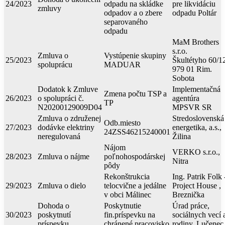
24/2023
odpadu na skládke
pre likvidáciu
zmluvy
odpadov a o zbere
odpadu Poltár
separovaného
odpadu
MaM Brothers
s.r.o.
Zmluva o
Vystúpenie skupiny
25/2023
Škultétyho 60/1
spoluprácu
MADUAR
979 01 Rim.
Sobota
Dodatok k Zmluve
Implementačná
Zmena počtu TSP a
26/2023
o spolupráci č.
agentúra
TP
N20200129009D04
MPSVR SR
Zmluva o združenej
Stredoslovenská
Odb.miesto
27/2023
dodávke elektriny
energetika, a.s.,
24ZSS46215240001
neregulovaná
Žilina
Nájom
VERKO s.r.o.,
28/2023
Zmluva o nájme
poľnohospodárskej
Nitra
pôdy
Rekonštrukcia
Ing. Patrik Folk 
29/2023
Zmluva o dielo
telocvične a jedálne
Project House ,
v obci Málinec
Breznička
Dohoda o
Poskytnutie
Úrad práce,
30/2023
poskytnutí
fin.príspevku na
sociálnych vecí 
príspevku
chránené pracovisko
rodiny, Lučenec