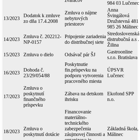
zváračov
984 03 Lučenec
Anna
Zmluva o nájme
Dodatok k zmluve
Švingálová
13/2023
nebytových
zo dňa 17.4.2008
Družstevná 481
priestorov
985 26 Málinec
Stredoslovenská
Zmluva č. 202212-
Pripojenie zariadenia
14/2023
distrubučná a.s .
NP-0157
do distribučnej siete
Žilina
Gastroonline
15/2023
Zmluva o dielo
Odsávač pár ŠJ
s.r.o. Bratislava
Poskytnutie
Dohoda č.
fin.príspevku na
ÚPSVR
16/2023
23/29/054/88
podporu vytvorenia
Lučenec
pracovného miesta
Zmluva o
poskytnutí
Zábava na detskom
Ekofond SPP
17/2023
finančného
ihrisku
n.o.
príspevku
Financovanie
materiálno-
technického
Zmluva o
zabezpečenia
Základná škola,
18/2023
poskytnutí dotácie
záujmovej činnosti a
Málinec
organizova ie