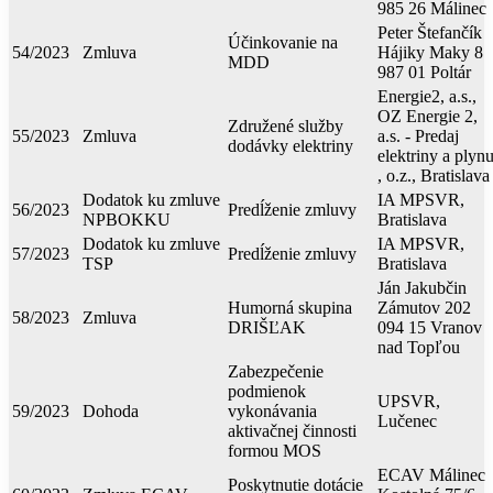
985 26 Málinec
Peter Štefančík
Účinkovanie na
54/2023
Zmluva
Hájiky Maky 8
MDD
987 01 Poltár
Energie2, a.s.,
OZ Energie 2,
Združené služby
55/2023
Zmluva
a.s. - Predaj
dodávky elektriny
elektriny a plyn
, o.z., Bratislava
Dodatok ku zmluve
IA MPSVR,
56/2023
Predĺženie zmluvy
NPBOKKU
Bratislava
Dodatok ku zmluve
IA MPSVR,
57/2023
Predĺženie zmluvy
TSP
Bratislava
Ján Jakubčin
Humorná skupina
Zámutov 202
58/2023
Zmluva
DRIŠĽAK
094 15 Vranov
nad Topľou
Zabezpečenie
podmienok
UPSVR,
59/2023
Dohoda
vykonávania
Lučenec
aktivačnej činnosti
formou MOS
ECAV Málinec
Poskytnutie dotácie