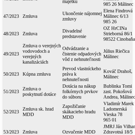
majetku
985 26 Málinec
Elena Findrová
Ukončenie nájomnej
47/2023
Zmluva
Málinec 6/13
zmluvy
985 26
OZ HrCINa
Divadelné
48/2023
Zmluva
Strieborná 86/1
predstavenie
98522 Cinobaňa
Zmluva o verejných
Odvádzanie a
vodovodoch a
Július Riečica
49/2023
čistenie odpadových
verejných
Málinec
vôd z nehnuteľnosti
kanalizáciách
Prevod vlastníckeho
Kováč Drahoš,
50/2023
Kúpna zmluva
práva k
Málinec
nehnuteľnosti
Dotácia na nákup
Bublinka Tomi
Zmluva o
51/2023
folkórnych prvkov
zast. Pokošová
poskytnutí dotáce
do súboru
Andrea, Máline
Vladimír Marek
Zapožičanie
Zmluva sk. hrad
Ladomerská
52/2023
skákacieho hradu
MDD
Vieska 78
MDD
965 01
JMRJ Ján Vilha
53/2023
Zmluva
Ozvučenie MDD
Zdravotná 18/5