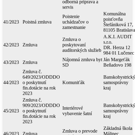
odborná príprava a
servis
Komunálna
Poistenie
poisťovňa
41/2023
Poistná zmluva
uchádzačov o
Štefániková 17,
zamestnanie
81105 Bratislav
A.K.I. AUDIT
Zmluva o
s.r.o.
42/2023
Zmluva
poskytovaní
DR. Herza 12
audítorských služieb
984 01 Lučenec
Nájomná zmluva byt
Ján Margeťák
43/2023
Zmluva
SD
Beňadovo 198
Zmluva č.
649/2023/ODDDO
Banskobystrick
44/2023
o poskytnutí
Komuniťák
samosprávny
fin.dotácie na rok
kraj
2023
Zmluva č.
909/2023/ODDDO
Banskobystrick
Interiérové
45/2023
o poskytnutí
samosprávny
vybavenie šatní
fin.dotácie na rok
kraj
2023
Základná škola
Zmluva o prevode
46/2023
Zmluva
Málinec