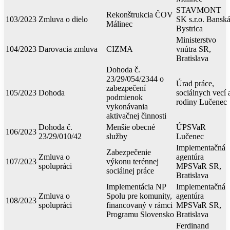
STAVMONT
Rekonštrukcia ČOV
103/2023
Zmluva o dielo
SK s.r.o. Bansk
Málinec
Bystrica
Ministerstvo
104/2023
Darovacia zmluva
CIZMA
vnútra SR,
Bratislava
Dohoda č.
23/29/054/2344 o
Úrad práce,
zabezpečení
105/2023
Dohoda
sociálnych vecí 
podmienok
rodiny Lučenec
vykonávania
aktivačnej činnosti
Dohoda č.
Menšie obecné
ÚPSVaR
106/2023
23/29/010/42
služby
Lučenec
Implementačná
Zabezpečenie
Zmluva o
agentúra
107/2023
výkonu terénnej
spolupráci
MPSVaR SR,
sociálnej práce
Bratislava
Implementácia NP
Implementačná
Zmluva o
Spolu pre komunity,
agentúra
108/2023
spolupráci
financovaný v rámci
MPSVaR SR,
Programu Slovensko
Bratislava
Ferdinand