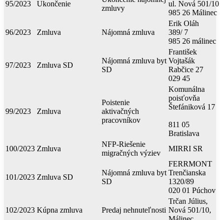
95/2023
Ukončenie
ul. Nová 501/10
zmluvy
985 26 Málinec
Erik Oláh
96/2023
Zmluva
Nájomná zmluva
389/ 7
985 26 málinec
František
Nájomná zmluva byt
Vojtašák
97/2023
Zmluva SD
SD
Rabčice 27
029 45
Komunálna
poisťovňa
Poistenie
Štefániková 17
99/2023
Zmluva
aktivačných
pracovníkov
811 05
Bratislava
NFP-Riešenie
100/2023
Zmluva
MIRRI SR
migračných výziev
FERRMONT
Nájomná zmluva byt
Trenčianska
101/2023
Zmluva SD
SD
1320/89
020 01 Púchov
Trčan Július,
102/2023
Kúpna zmluva
Predaj nehnuteľnosti
Nová 501/10,
Málinec