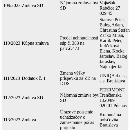
Nájomná zmluva byt
Vojtašák
109/2023
Zmluva SD
SD
Rabčice 27
029 45
Starove Peter,
Balog Adam,
Chrastina Štefan
Zaťko Milan,
Predaj nehnuteľnosti
Karlík Peter,
110/2023
Kúpna zmluva
súp.č. 383 na
Juríčeková
parc.č.473
Elena, Kocka
Jaroslav, Balog
Jaroslav,
Najmajer Ján
Zmena výšky
UNIQA d.d.s.,
111/2023
Dodatok č. 1
príspevku za ZĽ na
a.s. Bratislava
DDS
FERRMONT
Nájomná zmluva byt
Trenčianska
112/2023
Zmluva SD
SD
1320/89
020 01 Púchov
Úrazové poistenie
Komunálna
uchádzačov o
113/2023
Zmluva
poisťovňa
zamestnanie počas
Bratislava
projektu