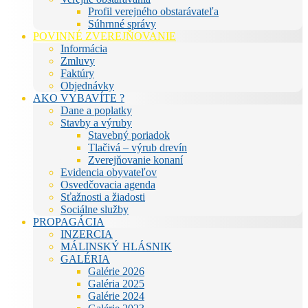
Profil verejného obstarávateľa
Súhrnné správy
POVINNÉ ZVEREJŇOVANIE
Informácia
Zmluvy
Faktúry
Objednávky
AKO VYBAVÍTE ?
Dane a poplatky
Stavby a výruby
Stavebný poriadok
Tlačivá – výrub drevín
Zverejňovanie konaní
Evidencia obyvateľov
Osvedčovacia agenda
Sťažnosti a žiadosti
Sociálne služby
PROPAGÁCIA
INZERCIA
MÁLINSKÝ HLÁSNIK
GALÉRIA
Galérie 2026
Galéria 2025
Galérie 2024