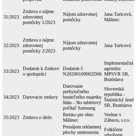
Zmluva o nájme
Nájom zdravotnej
Jana Turicová,
31/2023
zdravotnej
pomôcky
Málinec
pomôcky 1/2023
Zmluva o nájme
Nájom zdravotnej
32/2023
zdravotnej
Jana Turicová
pomôcky
pomôcky 2/2023
Implementačná
Dodatok k Zmluve
Dodatok č.
agentúra
33/2023
o spolupráci
N20200109002D06
MPSVR SR,
Bratislava
Darovanie
Slovenská
prebytočného
republika -
34/2023
Darovacie zmluvy
hnuteľného majetku
Štatistický úrad
štátu - 3ks tabletový
SR, Bratislava
počítač Samsung
Ihrisko pre obec
Veríme v
35/2023
Zmluva o dielo
Málinec
Zábavu, s.r.o.
Prenájom reklamnej
Folklórne
plochy umiesnenia
združenie