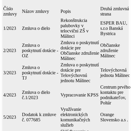
Číslo
Druhá zmluvná
Názov zmluvy
Popis
zmluvy
strana
Rekonštrukcia
ESPER BAU,
palubovky v
1/2023
Zmluva o dielo
s.r.o Banská
telocvični ZŠ v
Bystrica
Málinci
Zmluva o poskytnutí
Zmluva o
Občianske
dotácie pre
2/2023
poskytnutí dotácie -
združenie
Občianske združenie
OZ
Málinec
Málinec
Zmluva o poskytnutí
Zmluva o
dotácie pre
Telovýchovná
3/2023
poskytnutí dotácie -
Telovýchovnú
jednota Málinec
TJ
jednotu Málinec
Centrum prvého
Zmluva o dielo
kontaktu pre
4/2023
Vypracovanie KPSS
č.1/2023
podnikateľov,
Poltár
Využívanie
Dodatok k zmluve
elektronických
Orange
5/2023
č. 077685
komunikačných
Slovensko a.s .
služieb