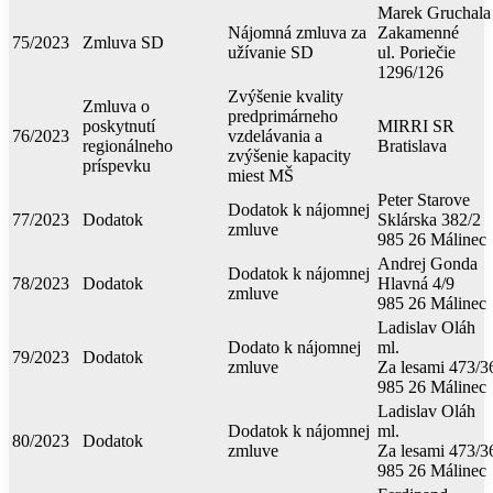
Marek Gruchala
Nájomná zmluva za
Zakamenné
75/2023
Zmluva SD
užívanie SD
ul. Poriečie
1296/126
Zvýšenie kvality
Zmluva o
predprimárneho
poskytnutí
MIRRI SR
76/2023
vzdelávania a
regionálneho
Bratislava
zvýšenie kapacity
príspevku
miest MŠ
Peter Starove
Dodatok k nájomnej
77/2023
Dodatok
Sklárska 382/2
zmluve
985 26 Málinec
Andrej Gonda
Dodatok k nájomnej
78/2023
Dodatok
Hlavná 4/9
zmluve
985 26 Málinec
Ladislav Oláh
Dodato k nájomnej
ml.
79/2023
Dodatok
zmluve
Za lesami 473/3
985 26 Málinec
Ladislav Oláh
Dodatok k nájomnej
ml.
80/2023
Dodatok
zmluve
Za lesami 473/3
985 26 Málinec