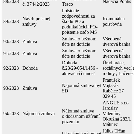
88/2023
Nadácia Pontis
č. 37442/2023
Tesco
Poistenie
zodpovednosti za
Návrh poistnej
Komunálna
89/2023
škodu PO a
zmluvy
poisťovňa
podnikajúcich FO-
poistenie osôb MŠ
Zmluva o bežnom
Všeobená
90/2023
Zmluva
účte na dotácie
úverová banka
Zmluva o bežnom
Všeobecná
91/2023
Zmluva
účte na dotácie
úverová banka
Dohoda
Úrad práce,
92/2023
Dohoda
č.23/29/054/1456 -
sociálnych vecí 
aktivačná činnosť
rodiny , Lučene
František
Nájomná zmluva byt
Vojtašák
93/2023
Zmluva
SD
Rabčice 27
029 45
ANGUS s.r.o
Jaroslav
Nájomná zmluva
94/2023
Nájomná zmluva
Valentíny
o dočasnom užívaní
Okružná 283/1
pozemku
Málinec
Július Trčan
Ukončenie nájomnej