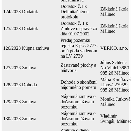
Dodatok č.1 k
Základná škola
124/2023
Dodatok
Delimitačnému
Málinec
protokolu
Dodatok č. 1 k
Základná škola
125/2023
Dodatok
Zmluve o správe zo
Málinec
dňa 01.07.2002
Predaj pozemku
registra E p.č. 2777-
126/2023
Kúpna zmluva
VERKO, s.r.o.
orná pôda vedenom
na LV 2739
Július Schlenc
Zastavané plochy a
127/2023
Zmluva
Na Vinici 388/1
nádvoria
985 26 Málinec
Mária Karlíková
Dohoda o skončení
128/2023
Dohoda
Lipová 279/29
nájomného pomeru
985 26 Málinec
Nájomná zmluva o
Monika Jurková
129/2023
Zmluva
dočasnom užívaní
Málinec
pozemku
Nájomná zmluva o
Vladimír
130/2023
Zmluva
dočasnom úžívaní
Švingál, Máline
pozemku
Zmluva o dielo -