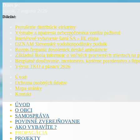
Dnes je:
piatok, 7 augusta 2026
Dôležité:
Prerušenie distribúcie elektriny
Výstrahy a opatrenia nebezpečenstva vzniku požiaru!
Interiérové vybavenie šatní ŠA – III. etapa
OZNAM Slovenský vodohospodársky podnik
Rozpis čerpania dovoleniek detské ambulancie
Základná škola informuje o voľných pracovných miestach na 
Bezplatné doučovanie, mentorstvo, kariérne poradenstvo a štipe
Vývoz TKO a plastov 2026
Úvod
Ochrana osobných údajov
Mapa stránky
Kontakt
ÚVOD
O OBCI
SAMOSPRÁVA
POVINNÉ ZVEREJŇOVANIE
AKO VYBAVÍTE ?
PROPAGÁCIA
PROJEKTY