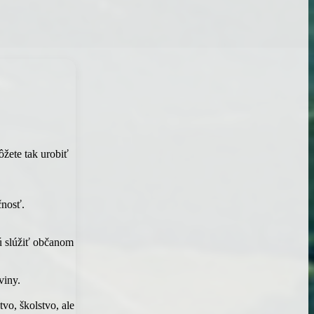
ôžete tak urobiť
čnosť.
dú slúžiť občanom
viny.
vo, školstvo, ale