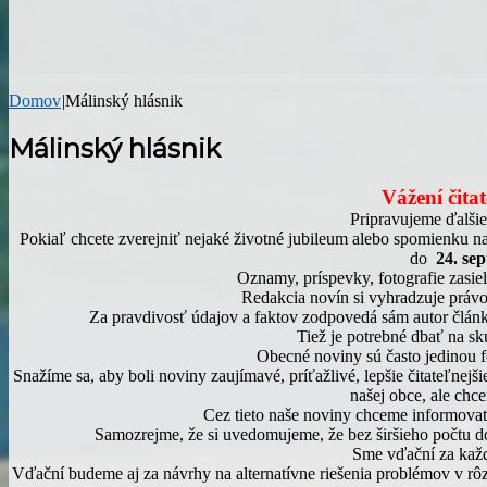
Domov
|
Málinský hlásnik
Málinský hlásnik
Vážení čita
Pripravujeme ďalšie
Pokiaľ chcete zverejniť nejaké životné jubileum alebo spomienku na
do
24. se
Oznamy, príspevky, fotografie zasie
Redakcia novín si vyhradzuje práv
Za pravdivosť údajov a faktov zodpovedá sám autor člán
Tiež je potrebné dbať na s
Obecné noviny sú často jedinou form
Snažíme sa, aby boli noviny zaujímavé, príťažlivé, lepšie čitateľnej
našej obce, ale chc
Cez tieto naše noviny chceme informovať 
Samozrejme, že si uvedomujeme, že bez širšieho počtu d
Sme vďační za každ
Vďační budeme aj za návrhy na alternatívne riešenia problémov v rôzn