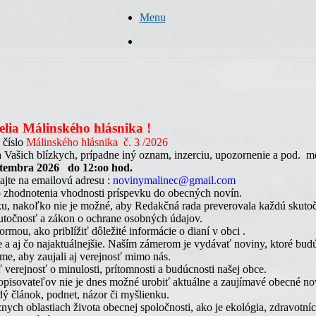
Menu
Hľadať
telia Málinského hlásnika !
 číslo
Málinského hlásnika č. 3 /2026
 Vašich blízkych, prípadne iný oznam, inzerciu, upozornenie a pod. m
ptembra 2026 do 12:oo hod.
lajte na emailovú adresu :
novinymalinec@gmail.com
o zhodnotenia vhodnosti príspevku do obecných novín.
ku, nakoľko nie je možné, aby Redakčná rada preverovala každú skuto
kutočnosť a zákon o ochrane osobných údajov.
ou, ako priblížiť dôležité informácie o dianí v obci .
šie a aj čo najaktuálnejšie. Naším zámerom je vydávať noviny, ktoré bu
eme, aby zaujali aj verejnosť mimo nás.
verejnosť o minulosti, prítomnosti a budúcnosti našej obce.
opisovateľov nie je dnes možné urobiť aktuálne a zaujímavé obecné no
ý článok, podnet, názor či myšlienku.
ych oblastiach života obecnej spoločnosti, ako je ekológia, zdravotníct