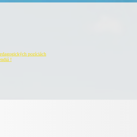
pedagogických pozíciách
ndiá !