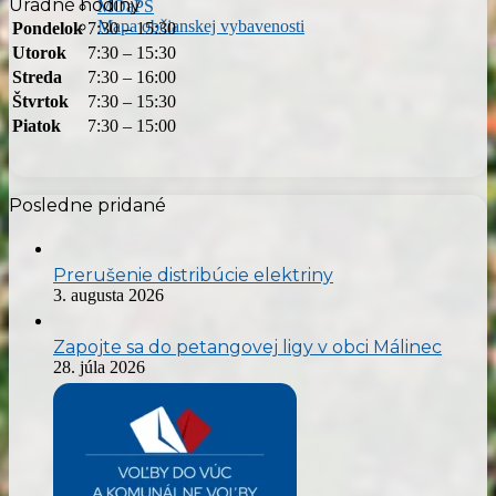
Úradné hodiny
MOaPS
Mapa občianskej vybavenosti
Pondelok
7:30 – 15:30
Utorok
7:30 – 15:30
Streda
7:30 – 16:00
Štvrtok
7:30 – 15:30
Piatok
7:30 – 15:00
Posledne pridané
Prerušenie distribúcie elektriny
3. augusta 2026
Zapojte sa do petangovej ligy v obci Málinec
28. júla 2026