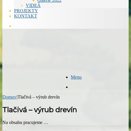
Galérie 2022
VIDEÁ
PROJEKTY
KONTAKT
Hľadať
Menu
Hľadať
Domov
|
Tlačivá – výrub drevín
Tlačivá – výrub drevín
Na obsahu pracujeme …