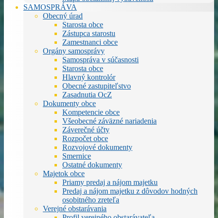
SAMOSPRÁVA
Obecný úrad
Starosta obce
Zástupca starostu
Zamestnanci obce
Orgány samosprávy
Samospráva v súčasnosti
Starosta obce
Hlavný kontrolór
Obecné zastupiteľstvo
Zasadnutia OcZ
Dokumenty obce
Kompetencie obce
Všeobecné záväzné nariadenia
Záverečné účty
Rozpočet obce
Rozvojové dokumenty
Smernice
Ostatné dokumenty
Majetok obce
Priamy predaj a nájom majetku
Predaj a nájom majetku z dôvodov hodných
osobitného zreteľa
Verejné obstarávania
Profil verejného obstarávateľa