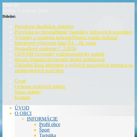
Dnes je:
štvrtok, 6 augusta 2026
Dôležité:
Prerušenie distribúcie elektriny
Pozvánka na zhromaždenie vlastníkov poľovných pozemkov
Výstrahy a opatrenia nebezpečenstva vzniku požiaru!
Interiérové vybavenie šatní ŠA – III. etapa
Rozpočtové opatrenie č. 2/2026
OZNAM Slovenský vodohospodársky podnik
Rozpis čerpania dovoleniek detské ambulancie
Základná škola informuje o voľných pracovných miestach na
pedagogických pozíciách
Úvod
Ochrana osobných údajov
Mapa stránky
Kontakt
ÚVOD
O OBCI
INFORMÁCIE
Profil obce
Šport
Turistika