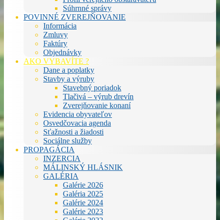
Súhrnné správy
POVINNÉ ZVEREJŇOVANIE
Informácia
Zmluvy
Faktúry
Objednávky
AKO VYBAVÍTE ?
Dane a poplatky
Stavby a výruby
Stavebný poriadok
Tlačivá – výrub drevín
Zverejňovanie konaní
Evidencia obyvateľov
Osvedčovacia agenda
Sťažnosti a žiadosti
Sociálne služby
PROPAGÁCIA
INZERCIA
MÁLINSKÝ HLÁSNIK
GALÉRIA
Galérie 2026
Galéria 2025
Galérie 2024
Galérie 2023