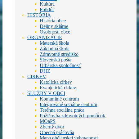
Kultúra
Folklór
HISTÓRIA
História obce
Dejiny sklárne
Osobnosti obce
ORGANIZÁCIE
Materská škola
Základná škola
Zdravotné stredisko
Slovenská pošta
Urbárska spoločnosť
DHZ
CIRKEV
Katolícka cirkev
Evanjelická cirkev
SLUŽBY V OBCI
Komunitné centrum
Integrované sociálne centrum
Terénna sociálna práca
Požičovňa zdravotných pomôcok
MOaPS
Zberný dvor
Obecná práčovňa
Mapa občianskej vybavenosti