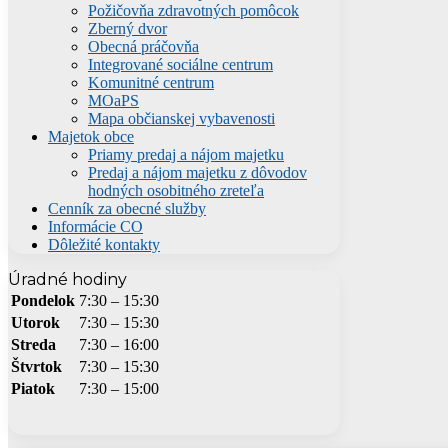
Požičovňa zdravotných pomôcok
Zberný dvor
Obecná práčovňa
Integrované sociálne centrum
Komunitné centrum
MOaPS
Mapa občianskej vybavenosti
Majetok obce
Priamy predaj a nájom majetku
Predaj a nájom majetku z dôvodov
hodných osobitného zreteľa
Cenník za obecné služby
Informácie CO
Dôležité kontakty
Úradné hodiny
Pondelok
7:30 – 15:30
Utorok
7:30 – 15:30
Streda
7:30 – 16:00
Štvrtok
7:30 – 15:30
Piatok
7:30 – 15:00