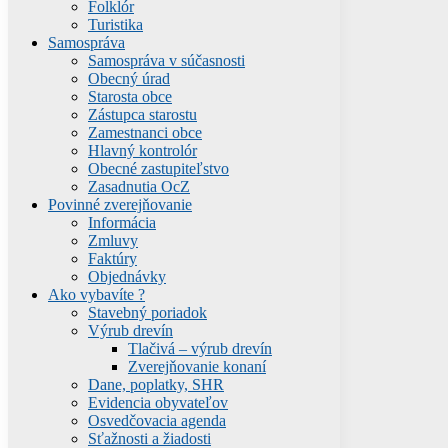
Folklór
Turistika
Samospráva
Samospráva v súčasnosti
Obecný úrad
Starosta obce
Zástupca starostu
Zamestnanci obce
Hlavný kontrolór
Obecné zastupiteľstvo
Zasadnutia OcZ
Povinné zverejňovanie
Informácia
Zmluvy
Faktúry
Objednávky
Ako vybavíte ?
Stavebný poriadok
Výrub drevín
Tlačivá – výrub drevín
Zverejňovanie konaní
Dane, poplatky, SHR
Evidencia obyvateľov
Osvedčovacia agenda
Sťažnosti a žiadosti