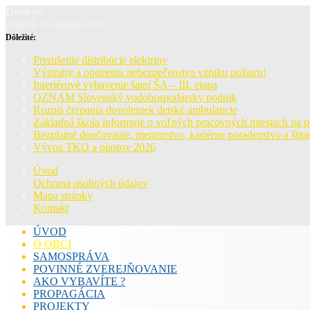
Dnes je:
nedeľa, 9 augusta 2026
Dôležité:
Prerušenie distribúcie elektriny
Výstrahy a opatrenia nebezpečenstva vzniku požiaru!
Interiérové vybavenie šatní ŠA – III. etapa
OZNAM Slovenský vodohospodársky podnik
Rozpis čerpania dovoleniek detské ambulancie
Základná škola informuje o voľných pracovných miestach na 
Bezplatné doučovanie, mentorstvo, kariérne poradenstvo a štipe
Vývoz TKO a plastov 2026
Úvod
Ochrana osobných údajov
Mapa stránky
Kontakt
ÚVOD
O OBCI
SAMOSPRÁVA
POVINNÉ ZVEREJŇOVANIE
AKO VYBAVÍTE ?
PROPAGÁCIA
PROJEKTY