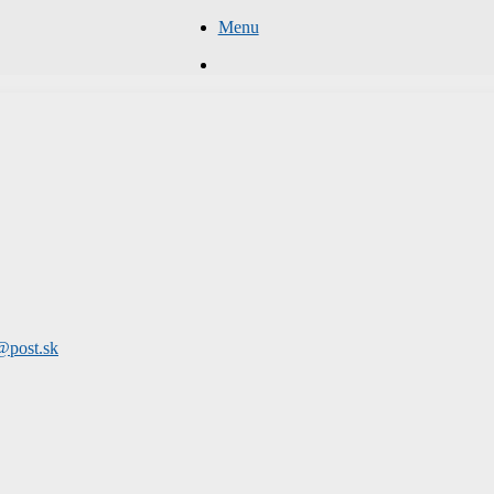
Menu
Hľadať
@post.sk