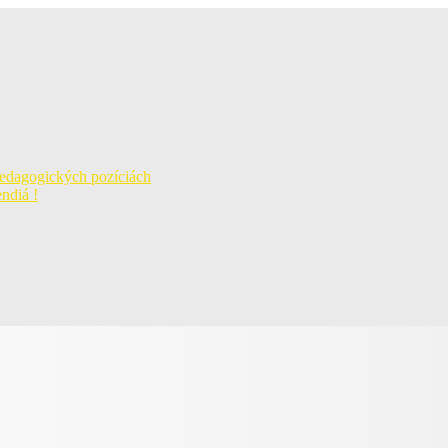
pedagogických pozíciách
ndiá !