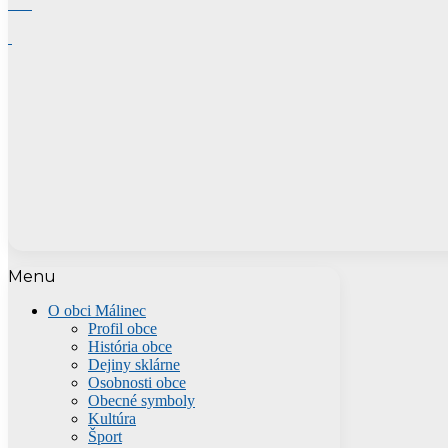
Menu
O obci Málinec
Profil obce
História obce
Dejiny sklárne
Osobnosti obce
Obecné symboly
Kultúra
Šport