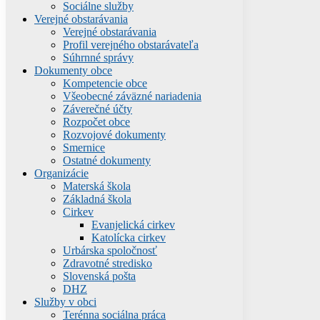
Sociálne služby
Verejné obstarávania
Verejné obstarávania
Profil verejného obstarávateľa
Súhrnné správy
Dokumenty obce
Kompetencie obce
Všeobecné záväzné nariadenia
Záverečné účty
Rozpočet obce
Rozvojové dokumenty
Smernice
Ostatné dokumenty
Organizácie
Materská škola
Základná škola
Cirkev
Evanjelická cirkev
Katolícka cirkev
Urbárska spoločnosť
Zdravotné stredisko
Slovenská pošta
DHZ
Služby v obci
Terénna sociálna práca