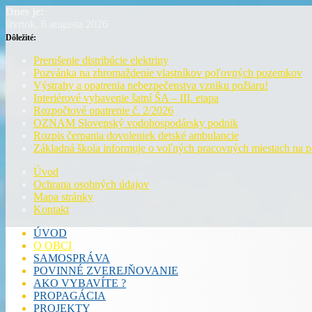
Dnes je:
štvrtok, 6 augusta 2026
Dôležité:
Prerušenie distribúcie elektriny
Pozvánka na zhromaždenie vlastníkov poľovných pozemkov
Výstrahy a opatrenia nebezpečenstva vzniku požiaru!
Interiérové vybavenie šatní ŠA – III. etapa
Rozpočtové opatrenie č. 2/2026
OZNAM Slovenský vodohospodársky podnik
Rozpis čerpania dovoleniek detské ambulancie
Základná škola informuje o voľných pracovných miestach na 
Úvod
Ochrana osobných údajov
Mapa stránky
Kontakt
ÚVOD
O OBCI
SAMOSPRÁVA
POVINNÉ ZVEREJŇOVANIE
AKO VYBAVÍTE ?
PROPAGÁCIA
PROJEKTY