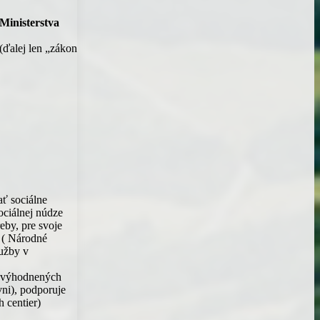
Ministerstva
(ďalej len „zákon
ať sociálne
ociálnej núdze
eby, pre svoje
i ( Národné
lužby v
znevýhodnených
ni), podporuje
 centier)