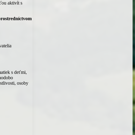
ou aktivít s
prostredníctvom
vatelia
atiek s deťmi,
lhodobo
tlivosti, osoby