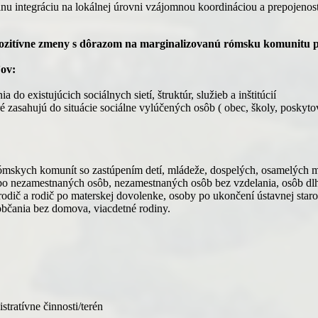
nu integráciu na lokálnej úrovni vzájomnou koordináciou a prepojenosť
pozitívne zmeny s dôrazom na marginalizovanú rómsku komunitu 
ov:
do existujúcich sociálnych sietí, štruktúr, služieb a inštitúcií
ré zasahujú do situácie sociálne vylúčených osôb ( obec, školy, poskyto
ómskych komunít so zastúpením detí, mládeže, dospelých, osamelých m
dobo nezamestnaných osôb, nezamestnaných osôb bez vzdelania, osôb d
dič a rodič po materskej dovolenke, osoby po ukončení ústavnej staros
občania bez domova, viacdetné rodiny.
ne činnosti/terén