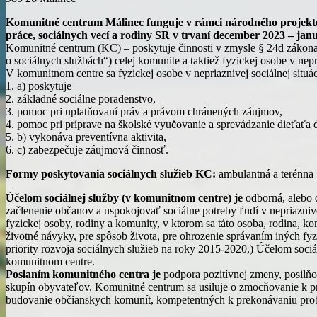
Komunitné centrum Málinec funguje v rámci národného projektu
práce, sociálnych vecí a rodiny SR v trvaní december 2023 – jan
Komunitné centrum (KC) – poskytuje činnosti v zmysle § 24d zákona č
o sociálnych službách“) celej komunite a taktiež fyzickej osobe v nepri
V komunitnom centre sa fyzickej osobe v nepriaznivej sociálnej situác
1. a) poskytuje
2. základné sociálne poradenstvo,
3. pomoc pri uplatňovaní práv a právom chránených záujmov,
4. pomoc pri príprave na školské vyučovanie a sprevádzanie dieťaťa d
5. b) vykonáva preventívna aktivita,
6. c) zabezpečuje záujmová činnosť.
Formy poskytovania sociálnych služieb KC:
ambulantná a terénna
Účelom sociálnej služby (v komunitnom centre) je
odborná, alebo ď
začlenenie občanov a uspokojovať sociálne potreby ľudí v nepriaznivej
fyzickej osoby, rodiny a komunity, v ktorom sa táto osoba, rodina, 
životné návyky, pre spôsob života, pre ohrozenie správaním iných f
priority rozvoja sociálnych služieb na roky 2015-2020,) Účelom sociál
komunitnom centre.
Poslaním komunitného centra je
podpora pozitívnej zmeny, posilňo
skupín obyvateľov. Komunitné centrum sa usiluje o zmocňovanie k pr
budovanie občianskych komunít, kompetentných k prekonávaniu problé