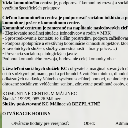
Vízia komunitného centra
je, podporovať komunitný rozvoj a sociál
využitím špecifických prístupov.
Cieľom komunitného centra je podporovať sociálnu inklúziu a 
komunitnej práce v komunitnom centre.
Komunitné centrum je zamerané na napĺňanie nasledovných cieľ
• Zlepšovanie sociálnej situácie jednotlivcov a rodín v MRK
• Sprostredkovanie kontaktu so širším prostredím, podpora začleňovania 
• Podpora spolupráce a efektívnej koordinácie činnosti subjektov, kto
zdravotníckych služieb, služby zamestnanosti – úrady práce,…)
• Prevencia sociálno-patologických javov
Podpora komunitného rozvoja, budovanie celej komunity obce
Užívateľmi sociálnych služieb KC:
obyvatelia marginalizovaných r
osôb s nízkymi príjmami, pod a pri hranici životného minima, dlho
odkázaných na dávky štátneho systému sociálnej pomoci, neplnoletý ro
ohrozené sociálnym vylúčením: seniori, zdravotne postihnuté osoby, 
KOMUNITNÉ CENTRUM MÁLINEC
Školská 199/29, 985 26 Málinec
Služby poskytované KC Málinec sú BEZPLATNÉ
OTVÁRACIE HODINY
Otváracie hodiny pre verejnosť: Obed: Administratív