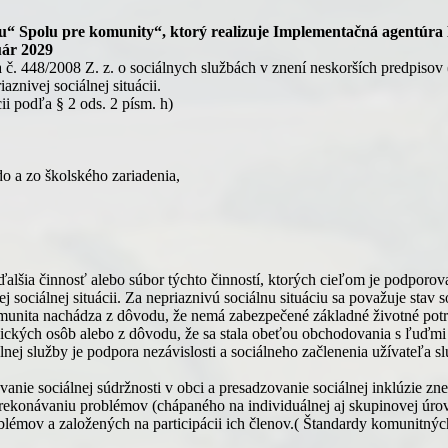
“ Spolu pre komunity“, ktorý realizuje Implementačná agentúra 
uár 2029
. 448/2008 Z. z. o sociálnych službách v znení neskorších predpisov 
aznivej sociálnej situácii.
ii podľa § 2 ods. 2 písm. h)
o a zo školského zariadenia,
alšia činnosť alebo súbor týchto činností, ktorých cieľom je podporov
 sociálnej situácii. Za nepriaznivú sociálnu situáciu sa považuje stav s
komunita nachádza z dôvodu, že nemá zabezpečené základné životné potr
yzických osôb alebo z dôvodu, že sa stala obeťou obchodovania s ľuďm
nej služby je podpora nezávislosti a sociálneho začlenenia užívateľa s
vanie sociálnej súdržnosti v obci a presadzovanie sociálnej inklúzie 
ekonávaniu problémov (chápaného na individuálnej aj skupinovej úrov
mov a založených na participácii ich členov.( Štandardy komunitných