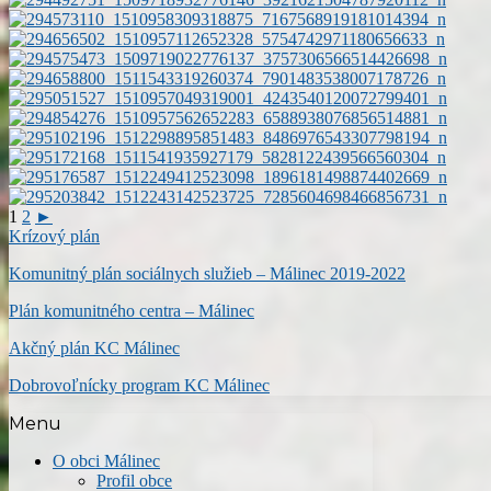
1
2
►
Krízový plán
Komunitný plán sociálnych služieb – Málinec 2019-2022
Plán komunitného centra – Málinec
Akčný plán KC Málinec
Dobrovoľnícky program KC Málinec
Menu
O obci Málinec
Profil obce