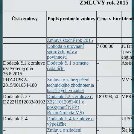
ZMLUVY rok 2015
Číslo zmluvy
Popis predmetu zmluvy
Cena v Eur
Ident
–
Zmluva stočné rok 2015
–
–
–
Dohoda o urovnaní
7 000,00
JUDr. 
sporných práv a
správc
povinností
engine
Dodatok č.1 k zmluve
Dodatok č. 1 o zmene
–
Assist
uzatvorenej dňa
čísla účtu
26.8.2015
PHZ-OPK2-
Zmluva o zabezpečení
–
MV S
2015/001054-180
technického zhodnotenia
hasičských vozidiel
Dodatok č. 2 /
Dodatok č.2 k zmluve č.
189 999,50
MPRV
DZ221101208340102
Z2211012083401 o
poskytnutí NFP (
Rekonštrukcia MŠ)
Dodatok č. 4
Dodatok č. 4 k zmluve o
–
ÚPSVa
výpožičke
–
Zmluva o zriadení
–
Šlajfe