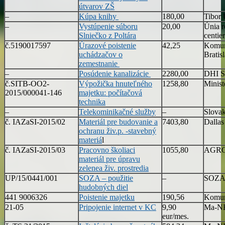
útvarov ZŠ
–
Kúpa knihy
180,00
Tibor 
–
Vystúpenie súboru
20,00
Únia 
Slniečko z Poltára
centier
č.5190017597
Úrazové poistenie
42,25
Komun
uchádzačov o
Bratis
zemestnanie
–
Posúdenie kanalizácie
2280,00
DHI Sl
č.SITB-OO2-
Výpožička hnuteľného
1258,80
Minist
2015/000041-146
majetku: počítačová
technika
–
Telekominikačné služby
–
Slovak
č. IAZaSI-2015/02
Materiál pre budovanie a
7403,80
Dallas
ochranu živ.p. -stavebný
materiá
l
č. IAZaSI-2015/03
Pracovno školiaci
1055,80
AGROF
materiál pre úpravu
zelenea živ. prostredia
UP/15/0441/001
SOZA – použitie
–
SOZA,
hudobných diel
441 9006326
Poistenie majetku
190,56
Komuná
21-05
Pripojenie internet v KC
9,90
Ma-NE
eur/mes.