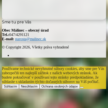
Sme tu pre Vás
Obec Málinec – obecný úrad
Tel.:
047/4291121
E-mail:
starosta@malinec.sk
© Copyright 2026, Všetky práva vyhradené
Facebook
Back
to
Používame technické nevyhnutné súbory cookies, aby sme pre Vás
top
zabezpečili ten najlepší zážitok z našich webových stránok. Ak
button
budete pokračovať v používaní tejto stránky predpokladáme, že
súhlasíte s ukladaním týchto dočasných súborov na Váš počítač.
Súhlasím
Nesúhlasím
Ochrana osobných údajov