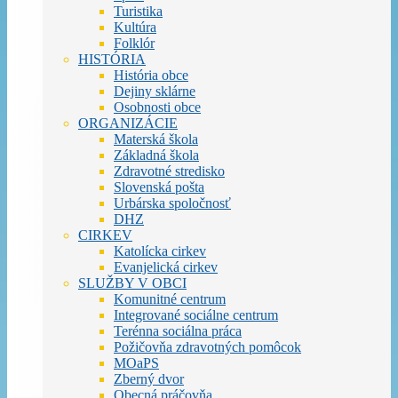
Turistika
Kultúra
Folklór
HISTÓRIA
História obce
Dejiny sklárne
Osobnosti obce
ORGANIZÁCIE
Materská škola
Základná škola
Zdravotné stredisko
Slovenská pošta
Urbárska spoločnosť
DHZ
CIRKEV
Katolícka cirkev
Evanjelická cirkev
SLUŽBY V OBCI
Komunitné centrum
Integrované sociálne centrum
Terénna sociálna práca
Požičovňa zdravotných pomôcok
MOaPS
Zberný dvor
Obecná práčovňa