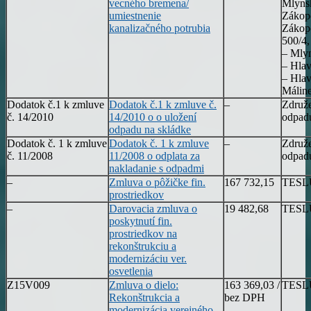
vecného bremena/
Mlynsk
umiestnenie
Zákopč
kanalizačného potrubia
Zákop
500/4
– Mlyn
– Hlav
– Hlav
Málin
Dodatok č.1 k zmluve
Dodatok č.1 k zmluve č.
–
Združe
č. 14/2010
14/2010 o o uložení
odpadu
odpadu na skládke
Dodatok č. 1 k zmluve
Dodatok č. 1 k zmluve
–
Združe
č. 11/2008
11/2008 o odplata za
odpadu
nakladanie s odpadmi
–
Zmluva o pôžičke fin.
167 732,15
TESLUX
prostriedkov
–
Darovacia zmluva o
19 482,68
TESLUX
poskytnutí fin.
prostriedkov na
rekonštrukciu a
modernizáciu ver.
osvetlenia
Z15V009
Zmluva o dielo:
163 369,03 /
TESLUX
Rekonštrukcia a
bez DPH
modernizácia verejného