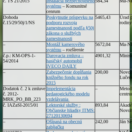
č. TS 21/2015
Inštalácia bezpečnostného
584,34
Ma-NE
systému
– Komunitné
cenrum
Dohoda
Poskytnutie príspevku na
5465,43
Úrad p
č.15/29/50j/1/NS
podporu rozvoja
rodin
zamestnanosti podľa §50j
zákona o službých
zamestnanosti
–
Montáž kamerového
5672,04
Ma-NE
systému
– rozšírenie
č.p.: KM-OPS-1-
Darovacia zmluva –
4901,32
Minist
54/2014
hasičský automobil
IVECO DAILY
–
Zabezpečenie dopĺňania
200,00
Novohr
knižného fondu na rok
Lučen
2015
Dodatok č. 2 k zmluve
Impelementácia
–
Metod
č. 2012-
pedagogického modelu
centru
MRK_PO_BB_223
vzdelávania
č. IAZaSI-2015/01
Lektorské služby :
893,84
Akadé
Občianske hliadky ITMS:
Novoh
27120130694
–
Ošípaná na obecnú
242,00
Ján Se
zabíjačku