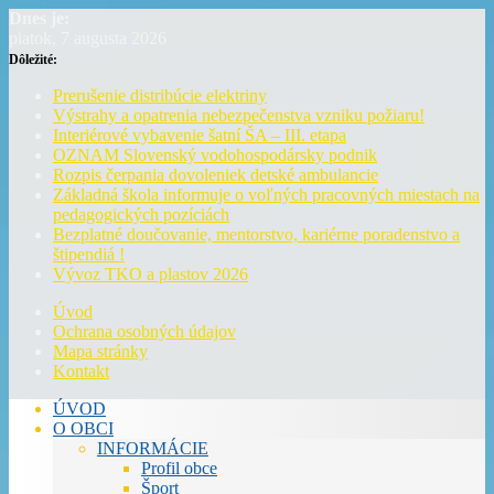
Dnes je:
piatok, 7 augusta 2026
Dôležité:
Prerušenie distribúcie elektriny
Výstrahy a opatrenia nebezpečenstva vzniku požiaru!
Interiérové vybavenie šatní ŠA – III. etapa
OZNAM Slovenský vodohospodársky podnik
Rozpis čerpania dovoleniek detské ambulancie
Základná škola informuje o voľných pracovných miestach na
pedagogických pozíciách
Bezplatné doučovanie, mentorstvo, kariérne poradenstvo a
štipendiá !
Vývoz TKO a plastov 2026
Úvod
Ochrana osobných údajov
Mapa stránky
Kontakt
ÚVOD
O OBCI
INFORMÁCIE
Profil obce
Šport