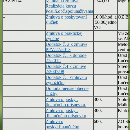
IAZaSI /4
Mandátna zmluva:
1740,00
Mgr. 
Realizácia kurzu
Posilň.obč.spolunažívania
–
Zmluva o poskytovaní
10,00/hod. a
OZ B
služieb
50,00/jedno
VO
–
Zmluva o praktickej
–
VŠ zdr
výučbe
sv. Al
–
Dodatok č. 2 k zmluve
–
Metod
PPV/27/2013
centr
–
Dodatok č.1 k dohode
–
Úrad p
27/2015
Lučen
–
Dodatok č.4 k zmluve
–
Stredo
2/2007/08
prevád
–
Dodatok č.1 Zmluva o
–
Úrad p
výpožičke
Lučen
–
Dohoda menšie obecné
–
Úrad p
služby
Lučen
–
Zmluva o poskyt.
300,-
Stolno
finančného príspevku
Málin
–
Zmluva o poskyt.
300,-
Klub 
finančného príspevku
–
Zmluva o
600,-
ZO Slo
poskyt.finančného
bojovn