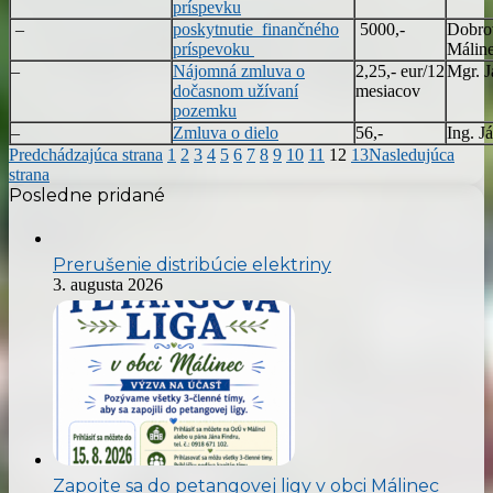
príspevku
–
poskytnutie finančného
5000,-
Dobro
príspevoku
Málin
–
Nájomná zmluva o
2,25,- eur/12
Mgr. J
dočasnom užívaní
mesiacov
pozemku
–
Zmluva o dielo
56,-
Ing. J
Predchádzajúca strana
1
2
3
4
5
6
7
8
9
10
11
12
13
Nasledujúca
strana
Posledne pridané
Prerušenie distribúcie elektriny
3. augusta 2026
Zapojte sa do petangovej ligy v obci Málinec