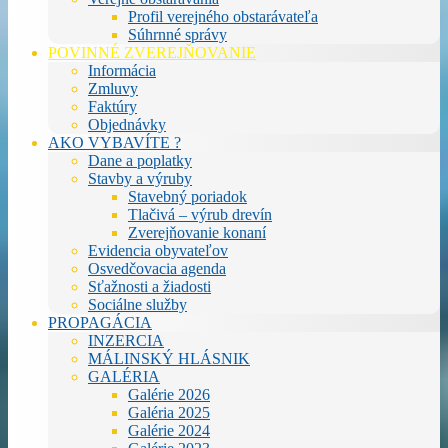
Profil verejného obstarávateľa
Súhrnné správy
POVINNÉ ZVEREJŇOVANIE
Informácia
Zmluvy
Faktúry
Objednávky
AKO VYBAVÍTE ?
Dane a poplatky
Stavby a výruby
Stavebný poriadok
Tlačivá – výrub drevín
Zverejňovanie konaní
Evidencia obyvateľov
Osvedčovacia agenda
Sťažnosti a žiadosti
Sociálne služby
PROPAGÁCIA
INZERCIA
MÁLINSKÝ HLÁSNIK
GALÉRIA
Galérie 2026
Galéria 2025
Galérie 2024