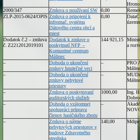
Hron
2000/347
Zmluva o používaní SW
0,00
Remek 
ZLP-2015-0624/OPIS
Zmluva o pripojení k
0,00
DataCe
infromač. systému
územn
Dátového centra obcí a
miest
Dodatok č.2 – zmluva
Dodatok k zmluve o
144 921,15
Minist
č. Z2212012019101
poskytnutí NFP –
a rozv
Komunitné centrum
Málinec
–
Dohoda o ukončení
–
PRO A
zmluvy hnuteľné veci
Málin
–
Dohoda o ukončení
–
MUDr.
zmluvy nebytové
Málin
priestory
–
Zmluva o poskytovaní
1000,00
Ing. H
auditorských služieb
Dobro
–
Dohoda o vzájomnej
–
Akadé
spolupráci príprava
NOVO
členov hasičského zboru
–
Zmluva o nájme
140,00
Mdipen
nebytových priestorov v
budove Zdravotného
strediska