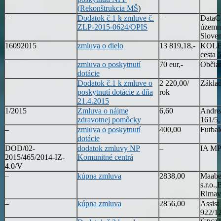
(Rekonštrukcia MŠ
)
–
Dodatok č.1 k zmluve č.
–
DataCe
ZLP-2015-0624/OPIS
územn
Sloven
16092015
zmluva o dielo
13 819,18,-
KOLEK
cesta 
zmluva o poskytnutí
70 eur,-
Občian
dotácie
Dodatok č.1 k zmluve o
2 220,00/
Základ
poskytnutí dotácie z dňa
rok
21.4.2015
1/2015
Zmluva o nájme
6,60
Andre
zdravotnej pomôcky
161/5,
–
zmluva o poskytnutí
400,00
Futbal
dotácie
DOD/02-
dodatok zmluvy NP
–
IA M
2015/465/2014-IZ-
Komunitné centrá
4.0/V
–
kúpna zmluva
2838,00
Maabel
s.r.o.
Rimav
–
kúpna zmluva
2856,00
Assist
922/12