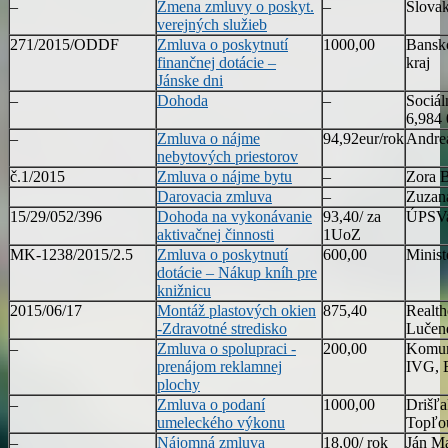
–
Zmena zmluvy o poskyt.
–
Slovak
verejných služieb
271/2015/ODDF
Zmluva o poskytnutí
1000,00
Bansk
finančnej dotácie –
kraj
Jánske dni
–
Dohoda
–
Sociál
6,984
–
Zmluva o nájme
94,92eur/rok
Andre
nebytových priestorov
č.1/2015
Zmluva o nájme bytu
–
Zora B
Darovacia zmluva
–
Zuzan
15/29/052/396
Dohoda na vykonávanie
93,40/ za
ÚPSVa
aktivačnej činnosti
1UoZ
MK-1238/2015/2.5
Zmluva o poskytnutí
600,00
Minist
dotácie – Nákup kníh pre
knižnicu
2015/06/17
Montáž plastových okien
875,40
Realth
-Zdravotné stredisko
Lučen
–
Zmluva o spolupraci -
200,00
Komuná
prenájom reklamnej
IVG, B
plochy
–
Zmluva o podaní
1000,00
Drišľa
umeleckého výkonu
Topľo
–
Nájomná zmluva
18,00/ rok
Ján M