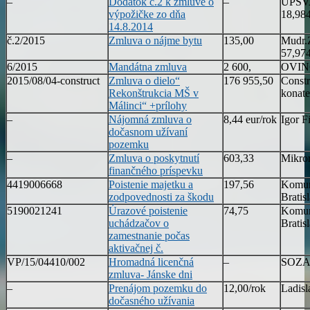
–
Dodatok č.2 k zmluve o
–
ÚPSVA
výpožičke zo dňa
18,98
14.8.2014
č.2/2015
Zmluva o nájme bytu
135,00
Mudr.Z
57,974
6/2015
Mandátna zmluva
2 600,
OVING
2015/08/04-construct
Zmluva o dielo“
176 955,50
Constr
Rekonštrukcia MŠ v
konate
Málinci“ +prílohy
–
Nájomná zmluva o
8,44 eur/rok
Igor F
dočasnom užívaní
pozemku
–
Zmluva o poskytnutí
603,33
Mikro
finančného príspevku
4419006668
Poistenie majetku a
197,56
Komuná
zodpovednosti za škodu
Bratis
5190021241
Úrazové poistenie
74,75
Komuná
uchádzačov o
Bratis
zamestnanie počas
aktivačnej č.
VP/15/04410/002
Hromadná licenčná
–
SOZA 
zmluva- Jánske dni
–
Prenájom pozemku do
12,00/rok
Ladisl
dočasného užívania