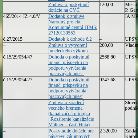
–
Zmluva o poskytnutí
120,00
Mesto 
dotácie na CVČ
P. Ga
465/2014-IZ-4.0/V
Dodatok k zmluve
–
IA M
Národný projekt
Komunitné centrá ITMS:
27120130553
č.27/2015
Dodatok k dohode č.2
–
UPSVa
–
Zmluva o vytvorení
200,00
Vladim
umeleckého výkonu
č.15/29/054/47
Dohoda o poskytnutí
2568,80
UPSVa
finanč. príspevku na
podporu vytvárania
pracovných miest
č.15/29/054/27
Dohoda o poskytnutí
9247,68
UPSVa
finanč. príspevku na
podporu vytvárania
pracovných miest
–
Zmluva o zriadení
–
Slove
vecného bremena
podnik
(kanalizačná prípojka
„Rozšírenie kanalizácie
Málinec – časť Huta)
–
Poskytnutie dotácie pre
2 320,00
Základ
návštevu záujmových
Karol