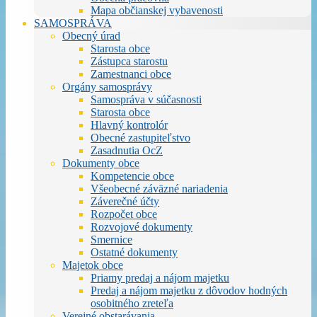
Mapa občianskej vybavenosti
SAMOSPRÁVA
Obecný úrad
Starosta obce
Zástupca starostu
Zamestnanci obce
Orgány samosprávy
Samospráva v súčasnosti
Starosta obce
Hlavný kontrolór
Obecné zastupiteľstvo
Zasadnutia OcZ
Dokumenty obce
Kompetencie obce
Všeobecné záväzné nariadenia
Záverečné účty
Rozpočet obce
Rozvojové dokumenty
Smernice
Ostatné dokumenty
Majetok obce
Priamy predaj a nájom majetku
Predaj a nájom majetku z dôvodov hodných
osobitného zreteľa
Verejné obstarávania