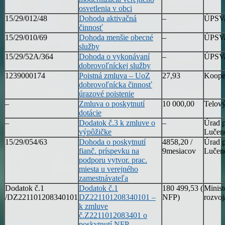
osvetlenia v obci
15/29/012/48
Dohoda aktivačná
–
ÚPSVa
činnosť
15/29/010/69
Dohoda menšie obecné
–
ÚPSVa
služby
15/29/52A/364
Dohoda o vykonávaní
–
ÚPSVa
dobrovoľníckej služby
1239000174
Poistná zmluva – UoZ
27,93
Kooper
dobrovoľnícka činnosť
úrazové poistenie
–
Zmluva o poskytnutí
10 000,00
Telový
dotácie
–
Dodatok č.3 k zmluve o
–
Úrad p
výpôžičke
Lučen
15/29/054/63
Dohoda o poskytnutí
4858,20 /
Úrad p
fianč. príspevku na
9mesiacov
Lučen
podporu vytvor. prac.
miesta u verejného
zamestnávateľa
Dodatok č.1
Dodatok č.1
180 499,53 (
Minist
/DZ221101208340101
DZ221101208340101 –
NFP)
rozvoj
k zmluve
č.Z2211012083401 o
poskytnutí NFP