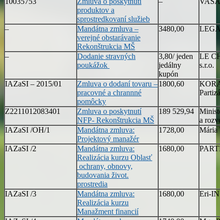
10035753
Zmluva o poskytnutí
–
VAŠA S
produktov a
sprostredkovaní služieb
–
Mandátna zmluva –
3480,00
LEGA
verejné obstarávanie
Rekonštrukcia MŠ
–
Dodanie stravných
3,80/ jeden
LE C
poukážok
jedálny
s.r.o.
kupón
IAZaSI – 2015/01
Zmluva o dodaní tovaru –
1800,60
KORAK
pracovné a chrannné
Partiz
pomôcky
Z2211012083401
Zmluva o poskytnutí
189 529,94
Minist
NFP- Rekonštrukcia MŠ
a rozv
IAZaSI /OH/1
Mandátna zmluva:
1728,00
Mária 
Projektový manažér
IAZaSI /2
Mandátna zmluva:
1680,00
PARTN
Realizácia kurzu Oblasť
ochrany, obnovy,
budovania život.
prostredia
IAZaSI /3
Mandátna zmluva:
1680,00
Eri-IN 
Realizácia kurzu
Manažment financií