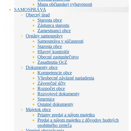
Mapa občianskej vybavenosti
SAMOSPRÁVA
Obecný úrad
Starosta obce
Zástupca starostu
Zamestnanci obce
Orgány samosprávy
Samospráva v súčasnosti
Starosta obce
Hlavný kontrolór
Obecné zastupiteľstvo
Zasadnutia OcZ
Dokumenty obce
Kompetencie obce
Všeobecné záväzné nariadenia
Záverečné účty
Rozpočet obce
Rozvojové dokumenty
Smernice
Ostatné dokumenty
Majetok obce
Priamy predaj a nájom majetku
Predaj a nájom majetku z dôvodov hodných
osobitného zreteľa
Verejné obstarávania