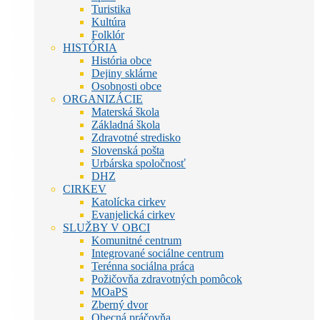
Turistika
Kultúra
Folklór
HISTÓRIA
História obce
Dejiny sklárne
Osobnosti obce
ORGANIZÁCIE
Materská škola
Základná škola
Zdravotné stredisko
Slovenská pošta
Urbárska spoločnosť
DHZ
CIRKEV
Katolícka cirkev
Evanjelická cirkev
SLUŽBY V OBCI
Komunitné centrum
Integrované sociálne centrum
Terénna sociálna práca
Požičovňa zdravotných pomôcok
MOaPS
Zberný dvor
Obecná práčovňa