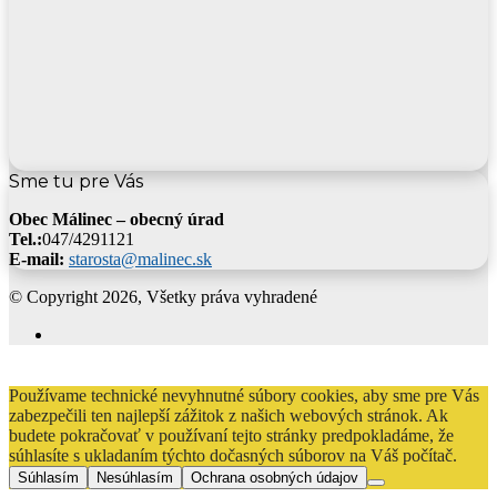
Sme tu pre Vás
Obec Málinec – obecný úrad
Tel.:
047/4291121
E-mail:
starosta@malinec.sk
© Copyright 2026, Všetky práva vyhradené
Facebook
Back
to
Používame technické nevyhnutné súbory cookies, aby sme pre Vás
top
zabezpečili ten najlepší zážitok z našich webových stránok. Ak
button
budete pokračovať v používaní tejto stránky predpokladáme, že
súhlasíte s ukladaním týchto dočasných súborov na Váš počítač.
Súhlasím
Nesúhlasím
Ochrana osobných údajov