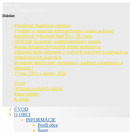
Dnes je:
štvrtok, 6 augusta 2026
Dôležité:
Prerušenie distribúcie elektriny
Výstrahy a opatrenia nebezpečenstva vzniku požiaru!
Interiérové vybavenie šatní ŠA – III. etapa
OZNAM Slovenský vodohospodársky podnik
Rozpis čerpania dovoleniek detské ambulancie
Základná škola informuje o voľných pracovných miestach na
pedagogických pozíciách
Bezplatné doučovanie, mentorstvo, kariérne poradenstvo a
štipendiá !
Vývoz TKO a plastov 2026
Úvod
Ochrana osobných údajov
Mapa stránky
Kontakt
ÚVOD
O OBCI
INFORMÁCIE
Profil obce
Šport