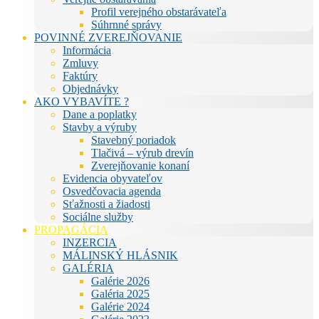
Profil verejného obstarávateľa
Súhrnné správy
POVINNÉ ZVEREJŇOVANIE
Informácia
Zmluvy
Faktúry
Objednávky
AKO VYBAVÍTE ?
Dane a poplatky
Stavby a výruby
Stavebný poriadok
Tlačivá – výrub drevín
Zverejňovanie konaní
Evidencia obyvateľov
Osvedčovacia agenda
Sťažnosti a žiadosti
Sociálne služby
PROPAGÁCIA
INZERCIA
MÁLINSKÝ HLÁSNIK
GALÉRIA
Galérie 2026
Galéria 2025
Galérie 2024