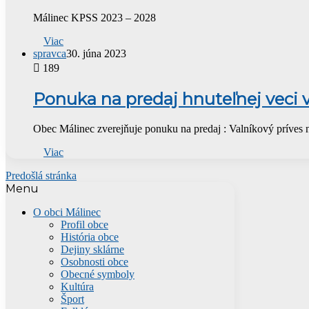
Málinec KPSS 2023 – 2028
Viac
spravca
30. júna 2023
189
Ponuka na predaj hnuteľnej veci 
Obec Málinec zverejňuje ponuku na predaj : Valníkový príves 
Viac
Predošlá stránka
Menu
O obci Málinec
Profil obce
História obce
Dejiny sklárne
Osobnosti obce
Obecné symboly
Kultúra
Šport