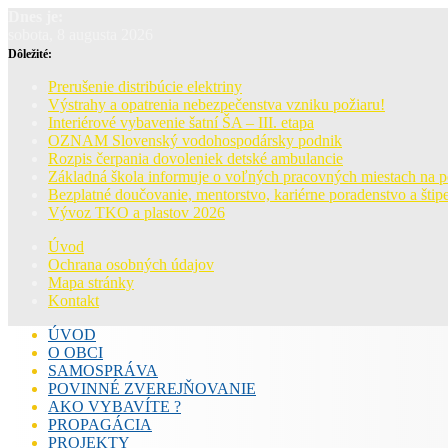
Dnes je:
sobota, 8 augusta 2026
Dôležité:
Prerušenie distribúcie elektriny
Výstrahy a opatrenia nebezpečenstva vzniku požiaru!
Interiérové vybavenie šatní ŠA – III. etapa
OZNAM Slovenský vodohospodársky podnik
Rozpis čerpania dovoleniek detské ambulancie
Základná škola informuje o voľných pracovných miestach na 
Bezplatné doučovanie, mentorstvo, kariérne poradenstvo a štipe
Vývoz TKO a plastov 2026
Úvod
Ochrana osobných údajov
Mapa stránky
Kontakt
ÚVOD
O OBCI
SAMOSPRÁVA
POVINNÉ ZVEREJŇOVANIE
AKO VYBAVÍTE ?
PROPAGÁCIA
PROJEKTY