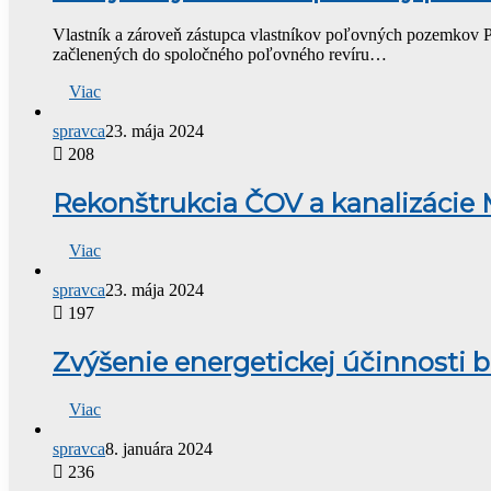
Vlastník a zároveň zástupca vlastníkov poľovných pozemkov
začlenených do spoločného poľovného revíru…
Viac
spravca
23. mája 2024
208
Rekonštrukcia ČOV a kanalizácie 
Viac
spravca
23. mája 2024
197
Zvýšenie energetickej účinnosti
Viac
spravca
8. januára 2024
236