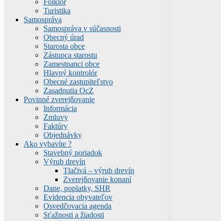
Folklór
Turistika
Samospráva
Samospráva v súčasnosti
Obecný úrad
Starosta obce
Zástupca starostu
Zamestnanci obce
Hlavný kontrolór
Obecné zastupiteľstvo
Zasadnutia OcZ
Povinné zverejňovanie
Informácia
Zmluvy
Faktúry
Objednávky
Ako vybavíte ?
Stavebný poriadok
Výrub drevín
Tlačivá – výrub drevín
Zverejňovanie konaní
Dane, poplatky, SHR
Evidencia obyvateľov
Osvedčovacia agenda
Sťažnosti a žiadosti