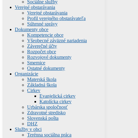
Sociálne služby
Verejné obstarávania
Verejné obstarávania
Profil verejného obstarávateľa
Súhrnné správy
Dokumenty obce
Kompetencie obce
Všeobecné záväzné nariadenia
Záverečné účty
Rozpočet obce
Rozvojové dokumenty
Smernice
Ostatné dokumenty
Organizácie
Materská škola
Základná škola
Cirkev
Evanjelická cirkev
Katolícka cirkev
Urbárska spoločnosť
Zdravotné stredisko
Slovenská pošta
DHZ
Služby v obci
Terénna sociálna práca