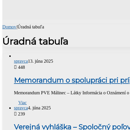
Domov
|
Úradná tabuľa
Úradná tabuľa
spravca
13. júna 2025
448
Memorandum o spolupráci pri príp
Memorandum PVE Málinec – Látky Informácia o Oznámení o za
Viac
spravca
4. júna 2025
239
Verejná vyhláška – Spoločný poľov