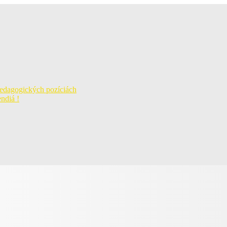
pedagogických pozíciách
ndiá !