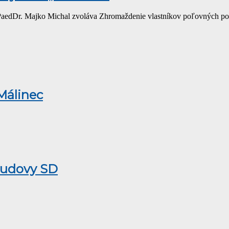
 PaedDr. Majko Michal zvoláva Zhromaždenie vlastníkov poľovných 
Málinec
 budovy SD