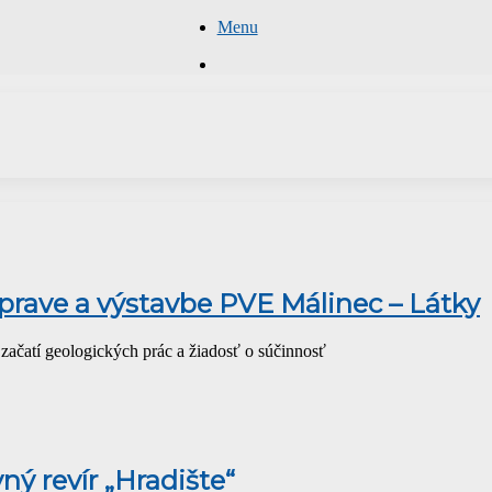
Menu
Hľadať
rave a výstavbe PVE Málinec – Látky
čatí geologických prác a žiadosť o súčinnosť
ný revír „Hradište“