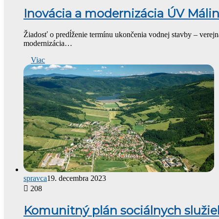
Inovácia a modernizácia ÚV Máli
Žiadosť o predĺženie termínu ukončenia vodnej stavby – verej
modernizácia…
Viac
spravca
19. decembra 2023
208
Komunitný plán sociálnych služi