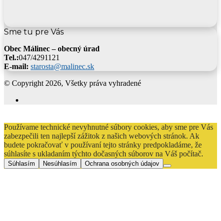
Sme tu pre Vás
Obec Málinec – obecný úrad
Tel.:
047/4291121
E-mail:
starosta@malinec.sk
© Copyright 2026, Všetky práva vyhradené
Facebook
Back
to
Používame technické nevyhnutné súbory cookies, aby sme pre Vás
top
zabezpečili ten najlepší zážitok z našich webových stránok. Ak
button
budete pokračovať v používaní tejto stránky predpokladáme, že
súhlasíte s ukladaním týchto dočasných súborov na Váš počítač.
Súhlasím
Nesúhlasím
Ochrana osobných údajov