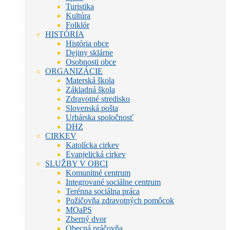
Turistika
Kultúra
Folklór
HISTÓRIA
História obce
Dejiny sklárne
Osobnosti obce
ORGANIZÁCIE
Materská škola
Základná škola
Zdravotné stredisko
Slovenská pošta
Urbárska spoločnosť
DHZ
CIRKEV
Katolícka cirkev
Evanjelická cirkev
SLUŽBY V OBCI
Komunitné centrum
Integrované sociálne centrum
Terénna sociálna práca
Požičovňa zdravotných pomôcok
MOaPS
Zberný dvor
Obecná práčovňa