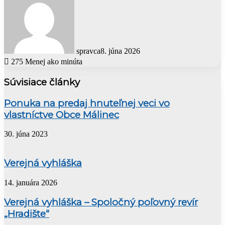
spravca
8. júna 2026
275
Menej ako minúta
Súvisiace články
Ponuka na predaj hnuteľnej veci vo
vlastníctve Obce Málinec
30. júna 2023
Verejná vyhláška
14. januára 2026
Verejná vyhláška – Spoločný poľovný revír
„Hradište“