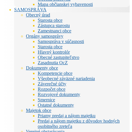
Mapa občianskej vybavenosti
SAMOSPRÁVA
Obecný úrad
Starosta obce
Zástupca starostu
Zamestnanci obce
Orgány samosprávy
Samospráva v súčasnosti
Starosta obce
Hlavný kontrolór
Obecné zastupiteľstvo
Zasadnutia OcZ
Dokumenty obce
Kompetencie obce
Všeobecné záväzné nariadenia
Záverečné účty
Rozpočet obce
Rozvojové dokumenty
Smernice
Ostatné dokumenty
Majetok obce
Priamy predaj a nájom majetku
Predaj a nájom majetku z dôvodov hodných
osobitného zreteľa
Verejné obstarávania