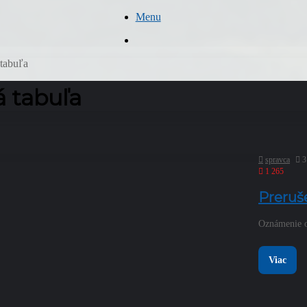
Menu
Hľadať
tabuľa
 tabuľa
spravca
3
1 265
Preruše
Oznámenie o 
Viac