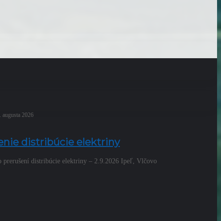
. augusta 2026
nie distribúcie elektriny
prerušení distribúcie elektriny – 2.9.2026 Ipeľ, Vlčovo