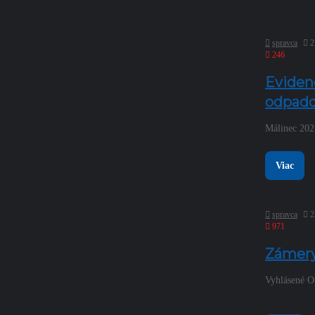
spravca
2
246
Evidenc
odpado
Málinec 20
Viac
spravca
2
971
Zámery
Vyhlásené O