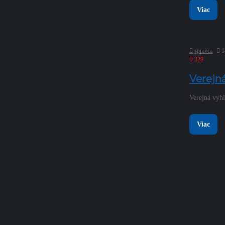
Viac
spravca
1
329
Verejn
Verejná vyh
Viac