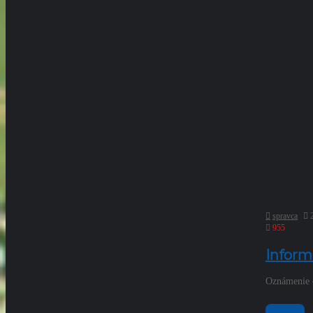
spravca
955
Inform
Oznámenie o