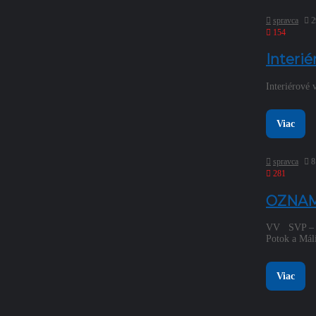
spravca
2
154
Interié
Interiérové 
Viac
spravca
8
281
OZNAM 
VV SVP – ma
Potok a M
Viac