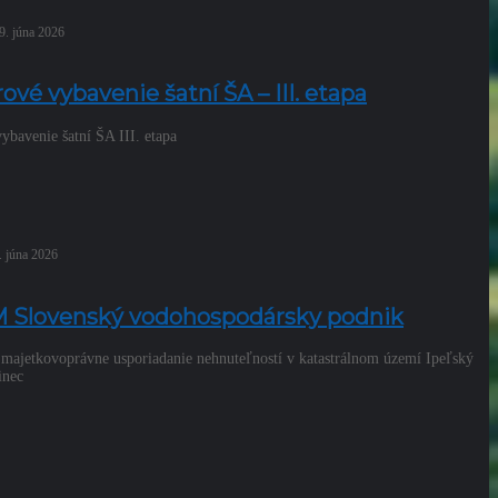
9. júna 2026
rové vybavenie šatní ŠA – III. etapa
vybavenie šatní ŠA III. etapa
. júna 2026
Slovenský vodohospodársky podnik
jetkovoprávne usporiadanie nehnuteľností v katastrálnom území Ipeľský
álinec