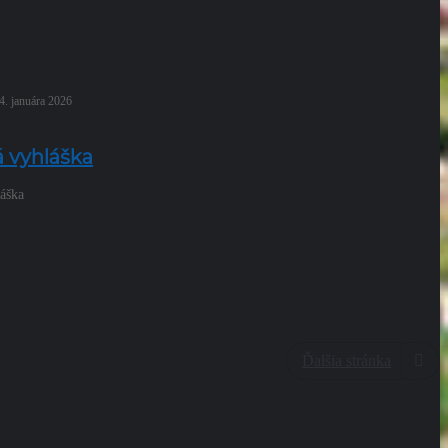
4. januára 2026
á vyhláška
láška
Ďalšia stránka