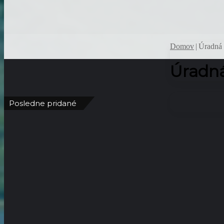
Domov
|
Úradná 
Úradná
Posledne pridané