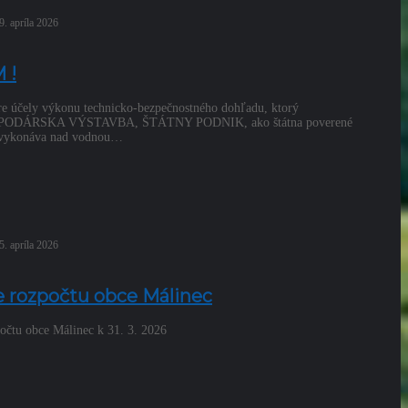
9. apríla 2026
 !
čely výkonu technicko-bezpečnostného dohľadu, ktorý
DÁRSKA VÝSTAVBA, ŠTÁTNY PODNIK, ako štátna poverené
 vykonáva nad vodnou…
5. apríla 2026
e rozpočtu obce Málinec
očtu obce Málinec k 31. 3. 2026