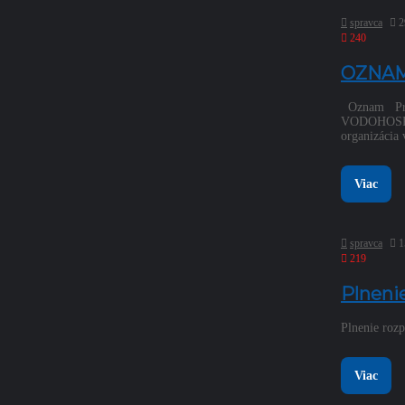
spravca
2
240
OZNAM
Oznam Pre ú
VODOHOSPO
organizácia
Viac
spravca
1
219
Plneni
Plnenie rozp
Viac