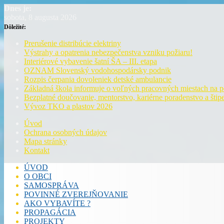
Dnes je:
sobota, 8 augusta 2026
Dôležité:
Prerušenie distribúcie elektriny
Výstrahy a opatrenia nebezpečenstva vzniku požiaru!
Interiérové vybavenie šatní ŠA – III. etapa
OZNAM Slovenský vodohospodársky podnik
Rozpis čerpania dovoleniek detské ambulancie
Základná škola informuje o voľných pracovných miestach na 
Bezplatné doučovanie, mentorstvo, kariérne poradenstvo a štipe
Vývoz TKO a plastov 2026
Úvod
Ochrana osobných údajov
Mapa stránky
Kontakt
ÚVOD
O OBCI
SAMOSPRÁVA
POVINNÉ ZVEREJŇOVANIE
AKO VYBAVÍTE ?
PROPAGÁCIA
PROJEKTY