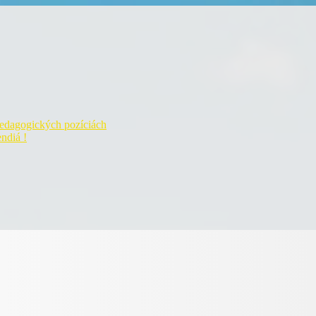
pedagogických pozíciách
ndiá !