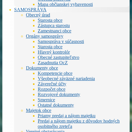
Mapa občianskej vybavenosti
SAMOSPRÁVA
Obecný úrad
Starosta obce
Zástupca starostu
Zamestnanci obce
Orgány samosprávy
Samospráva v súčasnosti
Starosta obce
Hlavný kontrolór
Obecné zastupiteľstvo
Zasadnutia OcZ
Dokumenty obce
Kompetencie obce
Všeobecné záväzné nariadenia
Záverečné účty
Rozpočet obce
Rozvojové dokumenty
Smernice
Ostatné dokumenty
Majetok obce
Priamy predaj a nájom majetku
Predaj a nájom majetku z dôvodov hodných
osobitného zreteľa
Verejné obstarávania