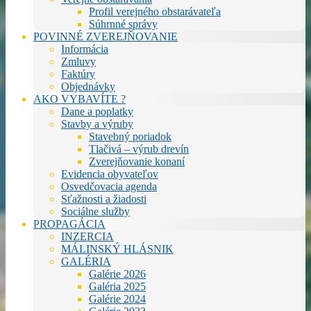
Profil verejného obstarávateľa
Súhrnné správy
POVINNÉ ZVEREJŇOVANIE
Informácia
Zmluvy
Faktúry
Objednávky
AKO VYBAVÍTE ?
Dane a poplatky
Stavby a výruby
Stavebný poriadok
Tlačivá – výrub drevín
Zverejňovanie konaní
Evidencia obyvateľov
Osvedčovacia agenda
Sťažnosti a žiadosti
Sociálne služby
PROPAGÁCIA
INZERCIA
MÁLINSKÝ HLÁSNIK
GALÉRIA
Galérie 2026
Galéria 2025
Galérie 2024