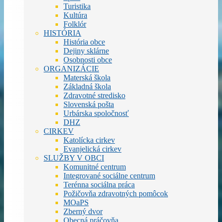
Turistika
Kultúra
Folklór
HISTÓRIA
História obce
Dejiny sklárne
Osobnosti obce
ORGANIZÁCIE
Materská škola
Základná škola
Zdravotné stredisko
Slovenská pošta
Urbárska spoločnosť
DHZ
CIRKEV
Katolícka cirkev
Evanjelická cirkev
SLUŽBY V OBCI
Komunitné centrum
Integrované sociálne centrum
Terénna sociálna práca
Požičovňa zdravotných pomôcok
MOaPS
Zberný dvor
Obecná práčovňa