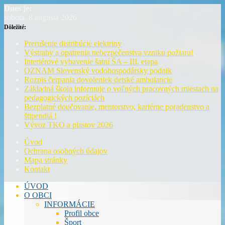
Dnes je:
sobota, 8 augusta 2026
Dôležité:
Prerušenie distribúcie elektriny
Výstrahy a opatrenia nebezpečenstva vzniku požiaru!
Interiérové vybavenie šatní ŠA – III. etapa
OZNAM Slovenský vodohospodársky podnik
Rozpis čerpania dovoleniek detské ambulancie
Základná škola informuje o voľných pracovných miestach na
pedagogických pozíciách
Bezplatné doučovanie, mentorstvo, kariérne poradenstvo a
štipendiá !
Vývoz TKO a plastov 2026
Úvod
Ochrana osobných údajov
Mapa stránky
Kontakt
ÚVOD
O OBCI
INFORMÁCIE
Profil obce
Šport