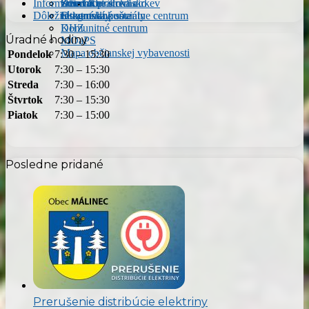
Informácie CO
Smernice
Zdravotné stredisko
Obecná práčovňa
zreteľa
Katolícka cirkev
Dôležité kontakty
Ostatné dokumenty
Slovenská pošta
Integrované sociálne centrum
DHZ
Komunitné centrum
Úradné hodiny
MOaPS
Mapa občianskej vybavenosti
Pondelok
7:30 – 15:30
Utorok
7:30 – 15:30
Streda
7:30 – 16:00
Štvrtok
7:30 – 15:30
Piatok
7:30 – 15:00
Posledne pridané
Prerušenie distribúcie elektriny