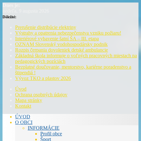
Dnes je:
nedeľa, 9 augusta 2026
Dôležité:
Prerušenie distribúcie elektriny
Výstrahy a opatrenia nebezpečenstva vzniku požiaru!
Interiérové vybavenie šatní ŠA – III. etapa
OZNAM Slovenský vodohospodársky podnik
Rozpis čerpania dovoleniek detské ambulancie
Základná škola informuje o voľných pracovných miestach na
pedagogických pozíciách
Bezplatné doučovanie, mentorstvo, kariérne poradenstvo a
štipendiá !
Vývoz TKO a plastov 2026
Úvod
Ochrana osobných údajov
Mapa stránky
Kontakt
ÚVOD
O OBCI
INFORMÁCIE
Profil obce
Šport