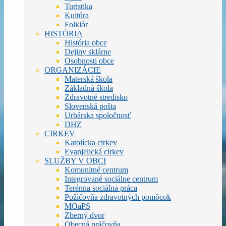
Turistika
Kultúra
Folklór
HISTÓRIA
História obce
Dejiny sklárne
Osobnosti obce
ORGANIZÁCIE
Materská škola
Základná škola
Zdravotné stredisko
Slovenská pošta
Urbárska spoločnosť
DHZ
CIRKEV
Katolícka cirkev
Evanjelická cirkev
SLUŽBY V OBCI
Komunitné centrum
Integrované sociálne centrum
Terénna sociálna práca
Požičovňa zdravotných pomôcok
MOaPS
Zberný dvor
Obecná práčovňa