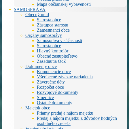
Mapa občianskej vybavenosti
SAMOSPRÁVA
Obecný úrad
Starosta obce
Zástupca starostu
Zamestnanci obce
Orgány samosprávy
Samospráva v súčasnosti
Starosta obce
Hlavný kontrolór
Obecné zastupiteľstvo
Zasadnutia OcZ
Dokumenty obce
Kompetencie obce
Všeobecné záväzné nariadenia
Záverečné účty
Rozpočet obce
Rozvojové dokumenty
Smernice
Ostatné dokumenty
Majetok obce
Priamy predaj a nájom majetku
Predaj a nájom majetku z dôvodov hodných
osobitného zreteľa
Verejné obstarávania