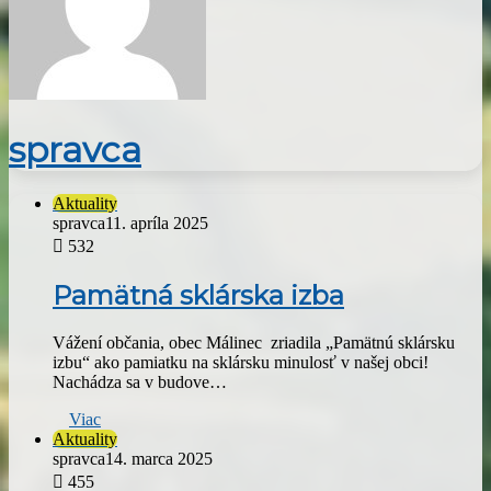
spravca
Aktuality
spravca
11. apríla 2025
532
Pamätná sklárska izba
Vážení občania, obec Málinec zriadila „Pamätnú sklársku
izbu“ ako pamiatku na sklársku minulosť v našej obci!
Nachádza sa v budove…
Viac
Aktuality
spravca
14. marca 2025
455