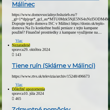
Málinec
https://www.domovsocialnychsluzieb.eu/?
_gl=1*dpjyqe*_gcl_au*MTU0Mzk5NjE5NS4xNzI5ODM4M
Doprajte teplo domova ISC v Málinci https://donio.sk/teplo-
domova Na čo konkrétne budú peniaze z tejto kampane
použité? Finančné prostriedky z kampane využijeme na…
Viac
Nezaradené
spravca
29. októbra 2024
143
Tiene ruín (Sklárne v Málinci)
https://www.rtvs.sk/televizia/archiv/15248/496673
Viac
Dôležité upozornenia
spravca
10. júla 2024
465
Zdravotné pomôcky