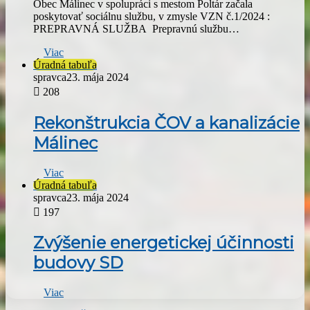
Obec Málinec v spolupráci s mestom Poltár začala
poskytovať sociálnu službu, v zmysle VZN č.1/2024 :
PREPRAVNÁ SLUŽBA Prepravnú službu…
Viac
Úradná tabuľa
spravca
23. mája 2024
208
Rekonštrukcia ČOV a kanalizácie
Málinec
Viac
Úradná tabuľa
spravca
23. mája 2024
197
Zvýšenie energetickej účinnosti
budovy SD
Viac