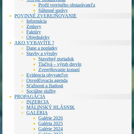
Profil verejného obstarávateľa
Súhrnné správy
POVINNÉ ZVEREJŇOVANIE
Informácia
Zmluvy
Faktúry
Objednávky
AKO VYBAVÍTE ?
Dane a poplatky
Stavby a výruby
Stavebný poriadok
Tlačivá – výrub drevín
Zverejňovanie konaní
Evidencia obyvateľov
Osvedčovacia agenda
Sťažnosti a žiadosti
Sociálne služby
PROPAGÁCIA
INZERCIA
MÁLINSKÝ HLÁSNIK
GALÉRIA
Galérie 2026
Galéria 2025
Galérie 2024