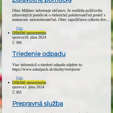
Obec Málinec informuje občanov, že rozšírila požičovňu
zdravotných pomôcok o elektrickú polohovateľnú posteľ s
matracom -nerozoberateľnú. Obec zapožičiava celkom dve…
Viac
Dôležité upozornenia
spravca
18. júna 2024
396
Triedenie odpadu
Viac informácií o triedení odpadu nájdete tu:
https://www.naturpack.sk/sluzby/verejnost/
Viac
Dôležité upozornenia
spravca
3. júna 2024
365
Prepravná služba