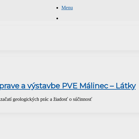
Menu
Hľadať
rave a výstavbe PVE Málinec – Látky
čatí geologických prác a žiadosť o súčinnosť