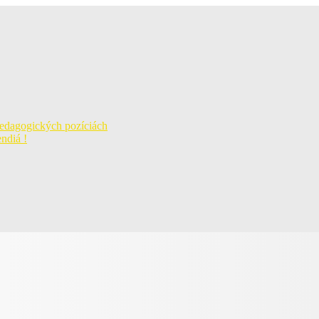
pedagogických pozíciách
ndiá !