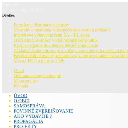
Dnes je:
sobota, 8 augusta 2026
Dôležité:
Prerušenie distribúcie elektriny
Výstrahy a opatrenia nebezpečenstva vzniku požiaru!
Interiérové vybavenie šatní ŠA – III. etapa
OZNAM Slovenský vodohospodársky podnik
Rozpis čerpania dovoleniek detské ambulancie
Základná škola informuje o voľných pracovných miestach na 
Bezplatné doučovanie, mentorstvo, kariérne poradenstvo a štipe
Vývoz TKO a plastov 2026
Úvod
Ochrana osobných údajov
Mapa stránky
Kontakt
ÚVOD
O OBCI
SAMOSPRÁVA
POVINNÉ ZVEREJŇOVANIE
AKO VYBAVÍTE ?
PROPAGÁCIA
PROJEKTY