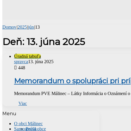
Domov
|
2025
|
jún
|
13
Deň:
13. júna 2025
Úradná tabuľa
spravca
13. júna 2025
448
Memorandum o spolupráci pri príp
Memorandum PVE Málinec – Látky Informácia o Oznámení o za
Viac
Menu
O obci Málinec
Samospráva
Profil obce