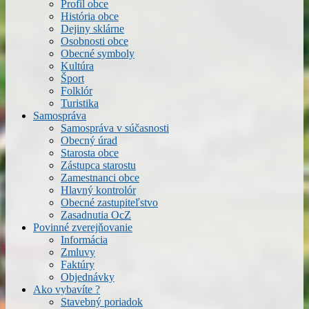
Profil obce
História obce
Dejiny sklárne
Osobnosti obce
Obecné symboly
Kultúra
Šport
Folklór
Turistika
Samospráva
Samospráva v súčasnosti
Obecný úrad
Starosta obce
Zástupca starostu
Zamestnanci obce
Hlavný kontrolór
Obecné zastupiteľstvo
Zasadnutia OcZ
Povinné zverejňovanie
Informácia
Zmluvy
Faktúry
Objednávky
Ako vybavíte ?
Stavebný poriadok