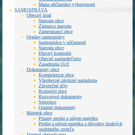
Mapa občianskej vybavenosti
SAMOSPRÁVA
Obecný úrad
Starosta obce
Zástupca starostu
Zamestnanci obce
Orgány samosprávy
Samospráva v súčasnosti
Starosta obce
Hlavný kontrolór
Obecné zastupiteľstvo
Zasadnutia OcZ
Dokumenty obce
Kompetencie obce
Všeobecné záväzné nariadenia
Záverečné účty
Rozpočet obce
Rozvojové dokumenty
Smernice
Ostatné dokumenty
Majetok obce
Priamy predaj a nájom majetku
Predaj a nájom majetku z dôvodov hodných
osobitného zreteľa
Verejné obstarávania