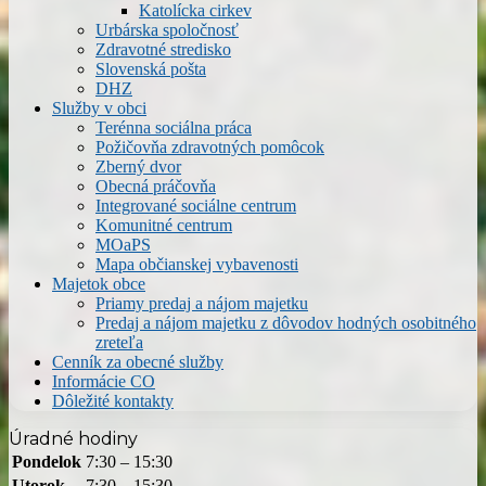
Katolícka cirkev
Urbárska spoločnosť
Zdravotné stredisko
Slovenská pošta
DHZ
Služby v obci
Terénna sociálna práca
Požičovňa zdravotných pomôcok
Zberný dvor
Obecná práčovňa
Integrované sociálne centrum
Komunitné centrum
MOaPS
Mapa občianskej vybavenosti
Majetok obce
Priamy predaj a nájom majetku
Predaj a nájom majetku z dôvodov hodných osobitného
zreteľa
Cenník za obecné služby
Informácie CO
Dôležité kontakty
Úradné hodiny
Pondelok
7:30 – 15:30
Utorok
7:30 – 15:30