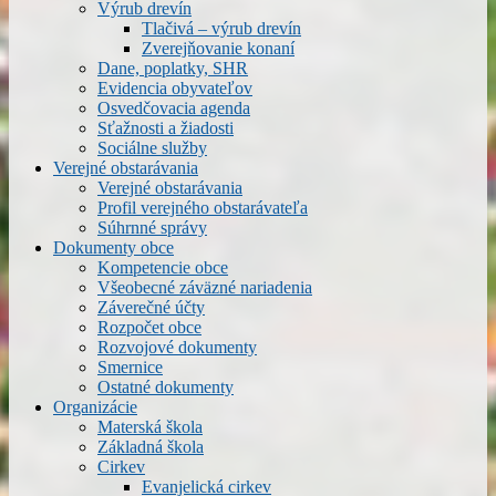
Výrub drevín
Tlačivá – výrub drevín
Zverejňovanie konaní
Dane, poplatky, SHR
Evidencia obyvateľov
Osvedčovacia agenda
Sťažnosti a žiadosti
Sociálne služby
Verejné obstarávania
Verejné obstarávania
Profil verejného obstarávateľa
Súhrnné správy
Dokumenty obce
Kompetencie obce
Všeobecné záväzné nariadenia
Záverečné účty
Rozpočet obce
Rozvojové dokumenty
Smernice
Ostatné dokumenty
Organizácie
Materská škola
Základná škola
Cirkev
Evanjelická cirkev