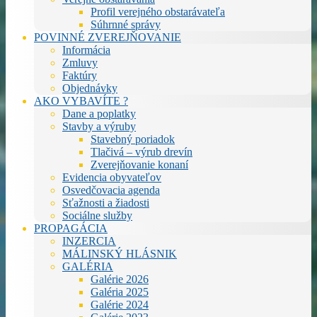
Profil verejného obstarávateľa
Súhrnné správy
POVINNÉ ZVEREJŇOVANIE
Informácia
Zmluvy
Faktúry
Objednávky
AKO VYBAVÍTE ?
Dane a poplatky
Stavby a výruby
Stavebný poriadok
Tlačivá – výrub drevín
Zverejňovanie konaní
Evidencia obyvateľov
Osvedčovacia agenda
Sťažnosti a žiadosti
Sociálne služby
PROPAGÁCIA
INZERCIA
MÁLINSKÝ HLÁSNIK
GALÉRIA
Galérie 2026
Galéria 2025
Galérie 2024