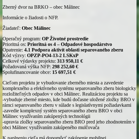
Zberný dvor na BRKO – obec Málinec
Informácie o žiadosti o NFP.
Žiadateľ:
Obec Málinec
Operačný program:
OP Životné prostredie
Prioritná os:
Prioritná os 4 – Odpadové hospodárstvo
Opatrenie:
4.1 Podpora aktivít oblasti separovaného zberu
Kód výzvy:
OPZP-PO4-13-2 LSKxP
Celkové výdavky projektu:
313 950,11 €
Požadovaná výška NFP:
298 252,60 €
Spolufinancovanie obce:
15 697,51 €
Cieľom projektu je vybudovanie zberného miesta a zavedenie
komplexného a efektívneho systému separovaného zberu biologicky
rozložiteľných odpadov v obci Málinec. Realizáciou projektu sa
-vybuduje zberné miesto, kde budú dočasne uložené zložky BRO v
rámci separovaného zberu v súlade s legislatívnymi požiadavkami
-zavedie komplexný systém separovaného zberu BRO v obci
Málinec využívaním zakúpených technológii
-upravia zložky separovaného zberu BRO pred jeho zhodnotením v
obci Málinec využívaním zakúpeného mulčovača
K naplneniu cieľa má dopomôcť zakúpenie mobilnej