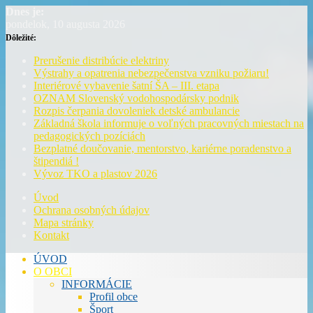
Dnes je:
pondelok, 10 augusta 2026
Dôležité:
Prerušenie distribúcie elektriny
Výstrahy a opatrenia nebezpečenstva vzniku požiaru!
Interiérové vybavenie šatní ŠA – III. etapa
OZNAM Slovenský vodohospodársky podnik
Rozpis čerpania dovoleniek detské ambulancie
Základná škola informuje o voľných pracovných miestach na
pedagogických pozíciách
Bezplatné doučovanie, mentorstvo, kariérne poradenstvo a
štipendiá !
Vývoz TKO a plastov 2026
Úvod
Ochrana osobných údajov
Mapa stránky
Kontakt
ÚVOD
O OBCI
INFORMÁCIE
Profil obce
Šport