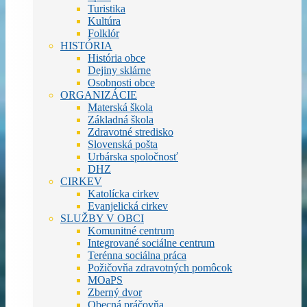
Turistika
Kultúra
Folklór
HISTÓRIA
História obce
Dejiny sklárne
Osobnosti obce
ORGANIZÁCIE
Materská škola
Základná škola
Zdravotné stredisko
Slovenská pošta
Urbárska spoločnosť
DHZ
CIRKEV
Katolícka cirkev
Evanjelická cirkev
SLUŽBY V OBCI
Komunitné centrum
Integrované sociálne centrum
Terénna sociálna práca
Požičovňa zdravotných pomôcok
MOaPS
Zberný dvor
Obecná práčovňa