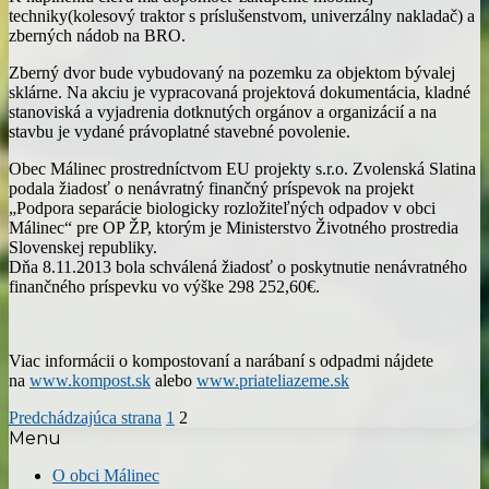
techniky(kolesový traktor s príslušenstvom, univerzálny nakladač) a
zberných nádob na BRO.
Zberný dvor bude vybudovaný na pozemku za objektom bývalej
sklárne. Na akciu je vypracovaná projektová dokumentácia, kladné
stanoviská a vyjadrenia dotknutých orgánov a organizácií a na
stavbu je vydané právoplatné stavebné povolenie.
Obec Málinec prostredníctvom EU projekty s.r.o. Zvolenská Slatina
podala žiadosť o nenávratný finančný príspevok na projekt
„Podpora separácie biologicky rozložiteľných odpadov v obci
Málinec“ pre OP ŽP, ktorým je Ministerstvo Životného prostredia
Slovenskej republiky.
Dňa 8.11.2013 bola schválená žiadosť o poskytnutie nenávratného
finančného príspevku vo výške 298 252,60€.
Viac informácii o kompostovaní a narábaní s odpadmi nájdete
na
www.kompost.sk
alebo
www.priateliazeme.sk
Predchádzajúca strana
1
2
Menu
O obci Málinec