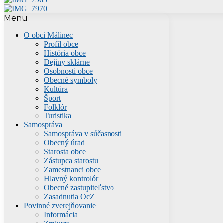
Menu
O obci Málinec
Profil obce
História obce
Dejiny sklárne
Osobnosti obce
Obecné symboly
Kultúra
Šport
Folklór
Turistika
Samospráva
Samospráva v súčasnosti
Obecný úrad
Starosta obce
Zástupca starostu
Zamestnanci obce
Hlavný kontrolór
Obecné zastupiteľstvo
Zasadnutia OcZ
Povinné zverejňovanie
Informácia