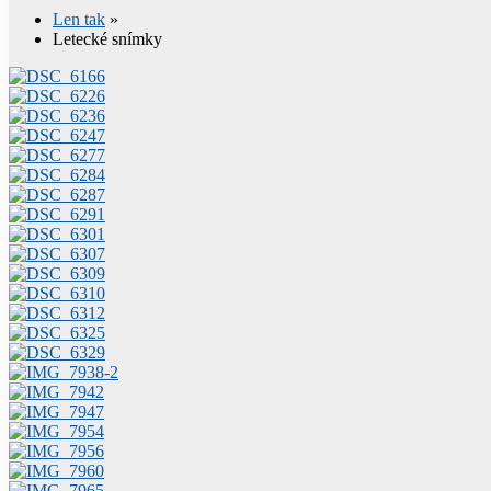
Len tak
»
Letecké snímky