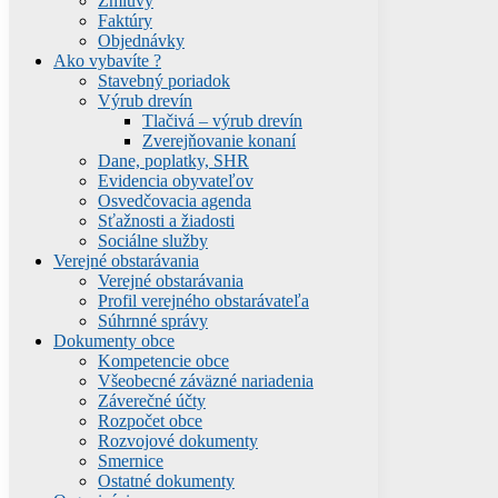
Zmluvy
Faktúry
Objednávky
Ako vybavíte ?
Stavebný poriadok
Výrub drevín
Tlačivá – výrub drevín
Zverejňovanie konaní
Dane, poplatky, SHR
Evidencia obyvateľov
Osvedčovacia agenda
Sťažnosti a žiadosti
Sociálne služby
Verejné obstarávania
Verejné obstarávania
Profil verejného obstarávateľa
Súhrnné správy
Dokumenty obce
Kompetencie obce
Všeobecné záväzné nariadenia
Záverečné účty
Rozpočet obce
Rozvojové dokumenty
Smernice
Ostatné dokumenty