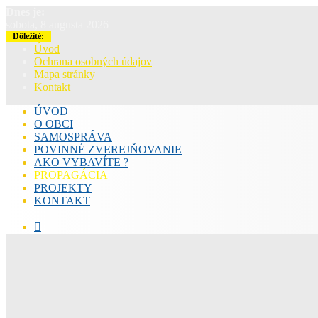
Dnes je:
sobota, 8 augusta 2026
Dôležité:
Úvod
Ochrana osobných údajov
Mapa stránky
Kontakt
ÚVOD
O OBCI
SAMOSPRÁVA
POVINNÉ ZVEREJŇOVANIE
AKO VYBAVÍTE ?
PROPAGÁCIA
PROJEKTY
KONTAKT
Hľadať